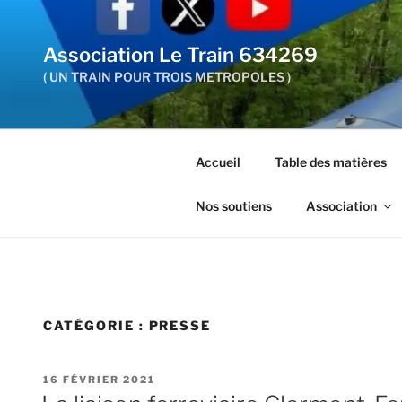
Aller
au
Association Le Train 634269
contenu
principal
( UN TRAIN POUR TROIS METROPOLES )
Accueil
Table des matières
Nos soutiens
Association
CATÉGORIE :
PRESSE
PUBLIÉ
16 FÉVRIER 2021
LE