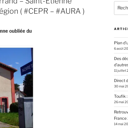
errand – Saint-Etienne
Recher
Région ( #CEPR – #AURA )
pour
:
ARTIC
Plan d’u
6 août 2
Des déc
d’autre
11 juillet
Direct 
30 mai 2
Toufik 
26 mai 2
Retrouv
France 
14 mai 2