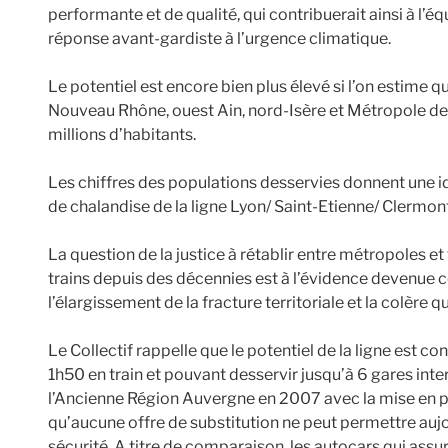
performante et de qualité, qui contribuerait ainsi à l’éq
réponse avant-gardiste à l’urgence climatique.
Le potentiel est encore bien plus élevé si l’on estime 
Nouveau Rhône, ouest Ain, nord-Isère et Métropole de 
millions d’habitants.
Les chiffres des populations desservies donnent une i
de chalandise de la ligne Lyon/ Saint-Etienne/ Clermon
La question de la justice à rétablir entre métropoles et
trains depuis des décennies est à l’évidence devenue cen
l’élargissement de la fracture territoriale et la colère qu
Le Collectif rappelle que le potentiel de la ligne est co
1h50 en train et pouvant desservir jusqu’à 6 gares in
l’Ancienne Région Auvergne en 2007 avec la mise en 
qu’aucune offre de substitution ne peut permettre aujo
sécurité. A titre de comparaison, les autocars qui assu