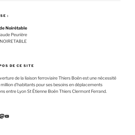
SE :
de Noirétable
Claude Peurière
 NOIRETABLE
POS DE CE SITE
verture de la liaison ferroviaire Thiers Boën est une nécessité
 million d’habitants pour ses besoins en déplacements
ens entre Lyon St Étienne Boën Thiers Clermont Ferrand.
r
ebook
nkedIn
Mastodon
YouTube