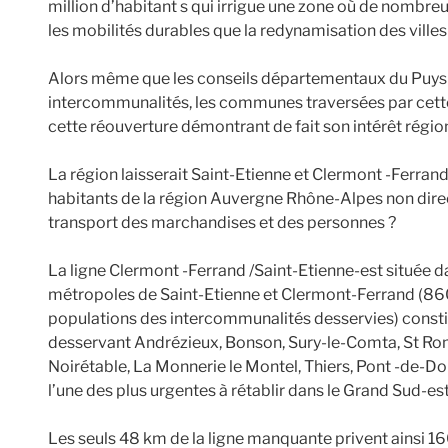
million d’habitant s qui irrigue une zone où de nombreu
les mobilités durables que la redynamisation des villes 
Alors même que les conseils départementaux du Puys d
intercommunalités, les communes traversées par cette
cette réouverture démontrant de fait son intérêt région
La région laisserait Saint-Etienne et Clermont -Ferran
habitants de la région Auvergne Rhône-Alpes non direct
transport des marchandises et des personnes ?
La ligne Clermont -Ferrand /Saint-Etienne-est située da
métropoles de Saint-Etienne et Clermont-Ferrand (860
populations des intercommunalités desservies) constit
desservant Andrézieux, Bonson, Sury-le-Comta, St Rom
Noirétable, La Monnerie le Montel, Thiers, Pont -de-Do
l’une des plus urgentes à rétablir dans le Grand Sud-est
Les seuls 48 km de la ligne manquante privent ainsi 16