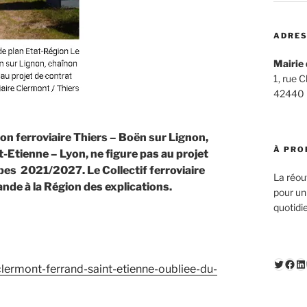
ADRES
Mairie 
1, rue 
42440
on ferroviaire Thiers – Boën sur Lignon,
À PRO
Etienne – Lyon, ne figure pas au projet
es 2021/2027. Le Collectif ferroviaire
La réou
nde à la Région des explications.
pour un
quotidi
Twitte
Fac
Li
clermont-ferrand-saint-etienne-oubliee-du-