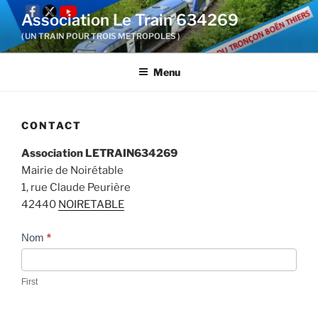
Aller
Association Le Train 634269
au
( UN TRAIN POUR TROIS METROPOLES )
contenu
principal
Menu
CONTACT
Association LETRAIN634269
Mairie de Noirétable
1, rue Claude Peurière
42440
NOIRETABLE
Nous
Nom
*
contacter
First