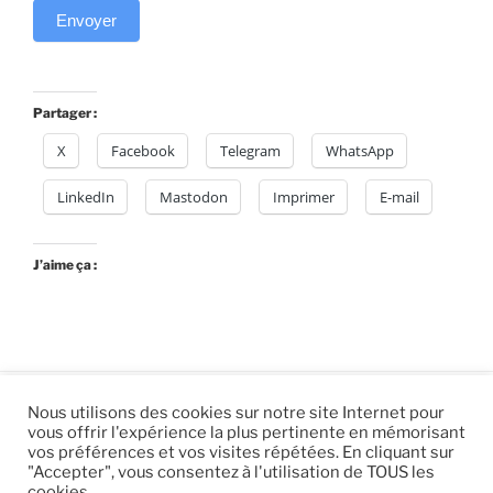
Envoyer
Partager :
X
Facebook
Telegram
WhatsApp
LinkedIn
Mastodon
Imprimer
E-mail
J’aime ça :
Nous utilisons des cookies sur notre site Internet pour
vous offrir l'expérience la plus pertinente en mémorisant
© 2026 |
Mentions légales
|
Hébergement
Eur’Net
.
|
vos préférences et vos visites répétées. En cliquant sur
"Accepter", vous consentez à l'utilisation de TOUS les
RSS
|
sitemap
cookies.