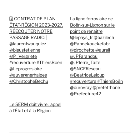
🗓️ CONTRAT DE PLAN
La ligne ferroviaire de
ÉTAT-RÉGION 2023-2027.
Boën-sur-Lignon sur le
RÉECOUTER NOTRE
point de renaître
PASSAGE RADIO. |
!@lepays_fr @bazilech
@laurentwauquiez
@Pannekouckefabr
@bleustetienne
@pjrochette @aurail
@P_Vergriete
@JPFarandou
#reouverture #ThiersBoën
@JPIerre_Taite
@Leprogresloire
@SNCFReseau
@auvergnerhalpes
@BeatriceLeloup
@ChristopheBechu
#reouverture #ThiersBoën
@durovray @prefetrhone
@Prefecture42
Le SERM doit vivre : appel
à l’État et à la Région