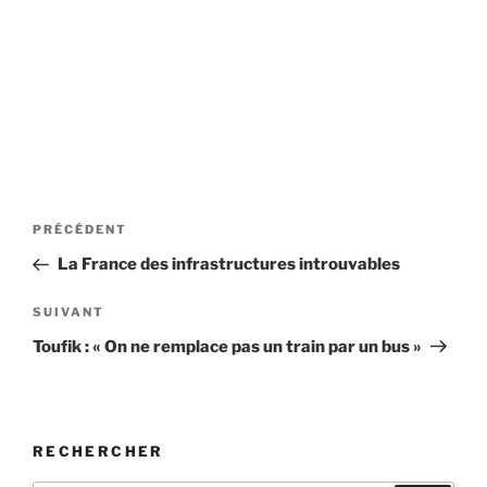
Navigation
Article
PRÉCÉDENT
de
précédent
La France des infrastructures introuvables
l’article
Article
SUIVANT
suivant
Toufik : « On ne remplace pas un train par un bus »
RECHERCHER