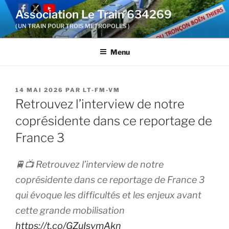
Aller
Association Le Train 634269
au
( UN TRAIN POUR TROIS METROPOLES )
contenu
principal
Menu
PUBLIÉ
14 MAI 2026
PAR
LT-FM-VM
LE
Retrouvez l’interview de notre
coprésidente dans ce reportage de
France 3
🚆📺 Retrouvez l’interview de notre
coprésidente dans ce reportage de France 3
qui évoque les difficultés et les enjeux avant
cette grande mobilisation
https://t.co/GZuIsvmAkn