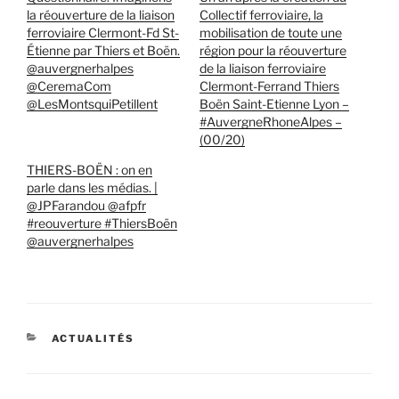
la réouverture de la liaison
Collectif ferroviaire, la
ferroviaire Clermont-Fd St-
mobilisation de toute une
Étienne par Thiers et Boën.
région pour la réouverture
@auvergnerhalpes
de la liaison ferroviaire
@CeremaCom
Clermont-Ferrand Thiers
@LesMontsquiPetillent
Boën Saint-Etienne Lyon –
#AuvergneRhoneAlpes –
(00/20)
THIERS-BOËN : on en
parle dans les médias. |
@JPFarandou @afpfr
#reouverture #ThiersBoën
@auvergnerhalpes
CATÉGORIES
ACTUALITÉS