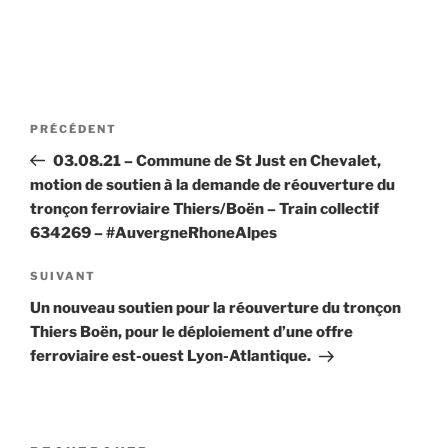
Navigation
Article
PRÉCÉDENT
de
précédent
03.08.21 – Commune de St Just en Chevalet,
l’article
motion de soutien à la demande de réouverture du
tronçon ferroviaire Thiers/Boën – Train collectif
634269 – #AuvergneRhoneAlpes
Article
SUIVANT
suivant
Un nouveau soutien pour la réouverture du tronçon
Thiers Boën, pour le déploiement d’une offre
ferroviaire est-ouest Lyon-Atlantique.