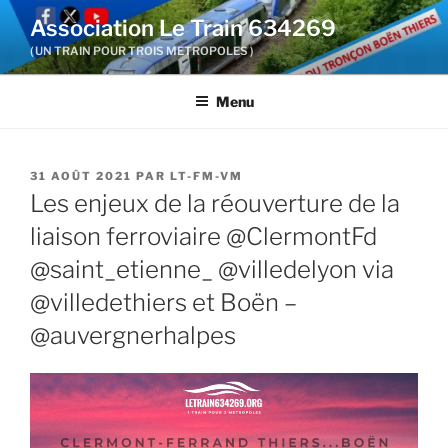
Aller
Association Le Train 634269
au
( UN TRAIN POUR TROIS METROPOLES )
contenu
principal
Menu
PUBLIÉ
31 AOÛT 2021
PAR
LT-FM-VM
LE
Les enjeux de la réouverture de la
liaison ferroviaire @ClermontFd
@saint_etienne_ @villedelyon via
@villedethiers et Boën –
@auvergnerhalpes