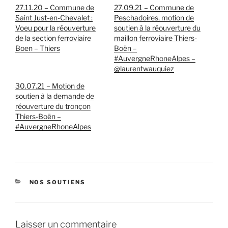
27.11.20 – Commune de
27.09.21 – Commune de
Saint Just-en-Chevalet :
Peschadoires, motion de
Voeu pour la réouverture
soutien à la réouverture du
de la section ferroviaire
maillon ferroviaire Thiers-
Boen – Thiers
Boën –
#AuvergneRhoneAlpes –
@laurentwauquiez
30.07.21 – Motion de
soutien à la demande de
réouverture du tronçon
Thiers-Boën –
#AuvergneRhoneAlpes
CATÉGORIES
NOS SOUTIENS
Laisser un commentaire