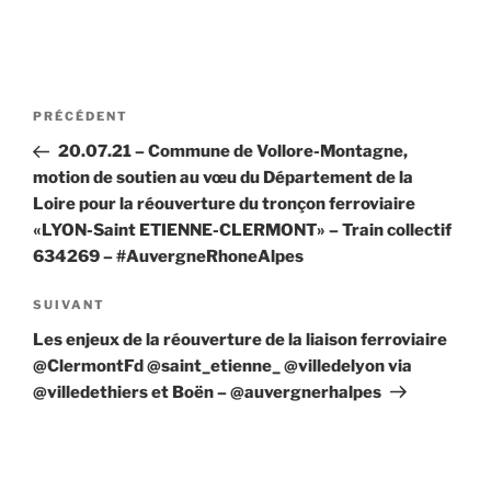
Navigation
Article
PRÉCÉDENT
de
précédent
20.07.21 – Commune de Vollore-Montagne,
l’article
motion de soutien au vœu du Département de la
Loire pour la réouverture du tronçon ferroviaire
«LYON-Saint ETIENNE-CLERMONT» – Train collectif
634269 – #AuvergneRhoneAlpes
Article
SUIVANT
suivant
Les enjeux de la réouverture de la liaison ferroviaire
@ClermontFd @saint_etienne_ @villedelyon via
@villedethiers et Boën – @auvergnerhalpes