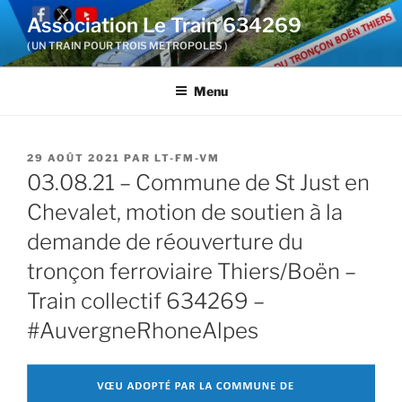
Aller
Association Le Train 634269
au
( UN TRAIN POUR TROIS METROPOLES )
contenu
principal
Menu
PUBLIÉ
29 AOÛT 2021
PAR
LT-FM-VM
LE
03.08.21 – Commune de St Just en
Chevalet, motion de soutien à la
demande de réouverture du
tronçon ferroviaire Thiers/Boën –
Train collectif 634269 –
#AuvergneRhoneAlpes