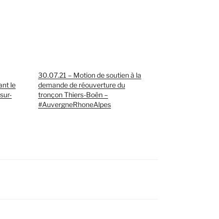
30.07.21 – Motion de soutien à la
nt le
demande de réouverture du
sur-
tronçon Thiers-Boën –
#AuvergneRhoneAlpes