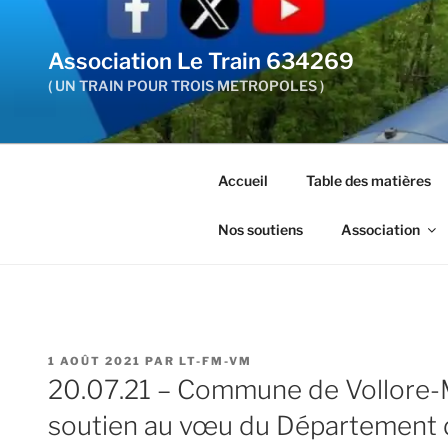
Aller
au
Association Le Train 634269
contenu
principal
( UN TRAIN POUR TROIS METROPOLES )
Accueil
Table des matières
Nos soutiens
Association
PUBLIÉ
1 AOÛT 2021
PAR
LT-FM-VM
LE
20.07.21 – Commune de Vollore-
soutien au vœu du Département de