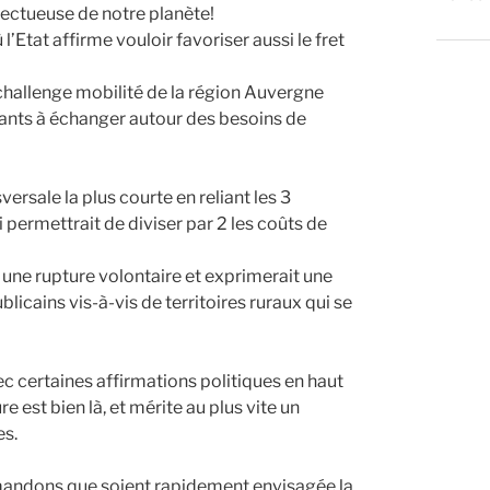
pectueuse de notre planète!
l’Etat affirme vouloir favoriser aussi le fret
 challenge mobilité de la région Auvergne
itants à échanger autour des besoins de
ersale la plus courte en reliant les 3
rmettrait de diviser par 2 les coûts de
 une rupture volontaire et exprimerait une
icains vis-à-vis de territoires ruraux qui se
 certaines affirmations politiques en haut
re est bien là, et mérite au plus vite un
es.
mandons que soient rapidement envisagée la