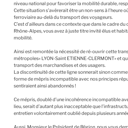
niveau national pour favoriser la mobilité durable, res
Cette situation s’avèrerait être un non-sens à l’heure où 
ferroviaire au-delà du transport des voyageurs.
C’est d’ailleurs dans ce contexte que dans le cadre du
Rhône-Alpes, vous avez à juste titre invité élus et hab
mobilité.
Ainsi est remontée la nécessité de ré-ouvrir cette transv
métropoles« LYON-Saint ETIENNE-CLERMONT» et qui pe
transport des marchandises et des usagers.
La discontinuité de cette ligne sonnerait sinon comme
forme de mépris incompatible avec nos principes républ
sentiraient ainsi abandonnés !
Ce mépris, doublé d’une incohérence incompatible avec
lieu, serait d’autant plus inacceptable que l’infrastructu
entretien volontairement oublié depuis plusieurs anné
Aussi, Monsieur le Président de Région, nous vous de