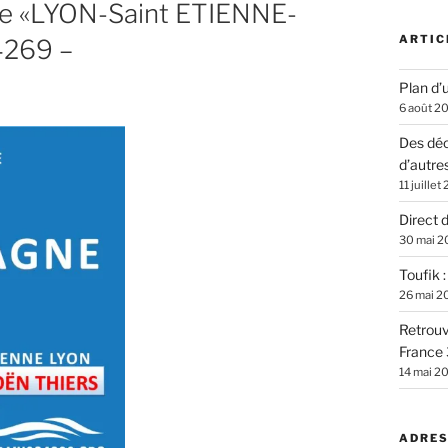
ire «LYON-Saint ETIENNE-
ARTIC
4269 –
Plan d’u
6 août 2
Des déc
d’autre
11 juillet
Direct 
30 mai 2
Toufik 
26 mai 2
Retrouv
France 
14 mai 2
ADRES