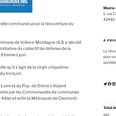
Mairie 
1, rue 
42440
nouvelle communes pour la réouverture du
À PRO
la commune de Vollore-Montagne (63) a décidé
nitiative du collectif de défense de la
La réou
-Etienne Lyon.
pour un
quotidi
elle qu’il s’agit de la vingt-cinquième
 du tronçon.
Twitte
Fac
Li
a Loire et du Puy- de Dôme s’étaient
rejoints par les Communautés de communes
 Allier et enfin la Métropole de Clermont-
Total d
881