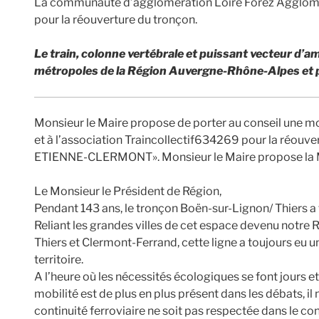
La communauté d’agglomération Loire Forez Agglomé
pour la réouverture du tronçon.
Le train, colonne vertébrale et puissant vecteur d’
métropoles de la Région Auvergne-Rhône-Alpes et pui
Monsieur le Maire propose de porter au conseil une m
et à l’association Traincollectif634269 pour la réouve
ETIENNE-CLERMONT». Monsieur le Maire propose la M
Le Monsieur le Président de Région,
Pendant 143 ans, le tronçon Boën-sur-Lignon/ Thiers a f
Reliant les grandes villes de cet espace devenu notre 
Thiers et Clermont-Ferrand, cette ligne a toujours eu 
territoire.
A l’heure où les nécessités écologiques se font jours 
mobilité est de plus en plus présent dans les débats, i
continuité ferroviaire ne soit pas respectée dans le c