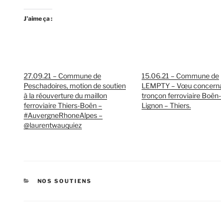
J’aime ça :
27.09.21 – Commune de
15.06.21 – Commune de
Peschadoires, motion de soutien
LEMPTY – Vœu concerna
à la réouverture du maillon
tronçon ferroviaire Boën-
ferroviaire Thiers-Boën –
Lignon – Thiers.
#AuvergneRhoneAlpes –
@laurentwauquiez
CATÉGORIES
NOS SOUTIENS