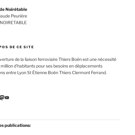
de Noirétable
Claude Peurière
 NOIRETABLE
POS DE CE SITE
verture de la liaison ferroviaire Thiers Boën est une nécessité
 million d’habitants pour ses besoins en déplacements
ens entre Lyon St Étienne Boën Thiers Clermont Ferrand.
r
ebook
nkedIn
Mastodon
YouTube
es publications: