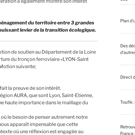
ration a également montré son intérêt
Plan d’u
aménagement du territoire entre 3 grandes
ssant levier de la transition écologique.
Des déc
otion de soutien au Département de la Loire
d’autre
rture du tronçon ferroviaire «LYON-Saint
otion suivante;
Direct 
ait la preuve de son intérêt.
Région AURA, que sont Lyon, Saint-Etienne,
Toufik 
une haute importance dans le maillage du
et où le besoin de penser autrement notre
l nous apparaît impensable que cette
Retrouv
ontexte où une réflexion est engagée au
France 