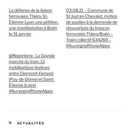
La défense de la liaison
03.08.21 – Commune de
ferroviaire Thiers-St-
St Just en Chevalet, motion
Étienne-Lyon; une pétition,
de soutien à la demande de
une manifestation à Boën
réouverture du tronçon
le 31 janvier
ferroviaire Thiers/Boën –
Train collectif 634269 –
#AuvergneRhoneAlpes
@Reporterre : La Grande
marche du train, 12
mobilisations festives
entre Clermont-Ferrand
(Puy-de-Dôme) et Saint-
Étienne (Loire)
#AuvergneRhoneAlpes
CATÉGORIES
ACTUALITÉS