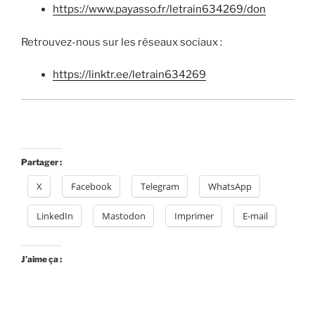
https://www.payasso.fr/letrain634269/don
Retrouvez-nous sur les réseaux sociaux :
https://linktr.ee/letrain634269
Partager :
X
Facebook
Telegram
WhatsApp
LinkedIn
Mastodon
Imprimer
E-mail
J’aime ça :