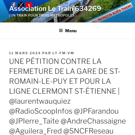
Aller
Association Le Train 634269
au
( UN TRAIN POUR TROIS METROPOLES )
contenu
principal
Menu
PUBLIÉ
11 MARS 2024
PAR
LT-FM-VM
LE
UNE PÉTITION CONTRE LA
FERMETURE DE LA GARE DE ST-
ROMAIN-LE-PUY ET POUR LA
LIGNE CLERMONT ST-ÉTIENNE |
@laurentwauquiez
@RadioScoopInfos @JPFarandou
@JPIerre_Taite @AndreChassaigne
@Aguilera_Fred @SNCFReseau