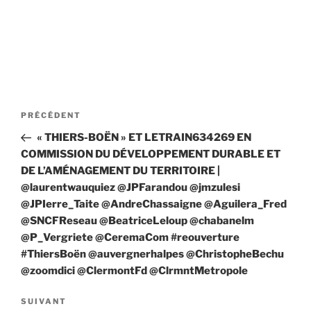
Navigation
Article
PRÉCÉDENT
de
précédent
« THIERS-BOËN » ET LETRAIN634269 EN
l’article
COMMISSION DU DÉVELOPPEMENT DURABLE ET
DE L’AMÉNAGEMENT DU TERRITOIRE |
@laurentwauquiez @JPFarandou @jmzulesi
@JPIerre_Taite @AndreChassaigne @Aguilera_Fred
@SNCFReseau @BeatriceLeloup @chabanelm
@P_Vergriete @CeremaCom #reouverture
#ThiersBoën @auvergnerhalpes @ChristopheBechu
@zoomdici @ClermontFd @ClrmntMetropole
Article
SUIVANT