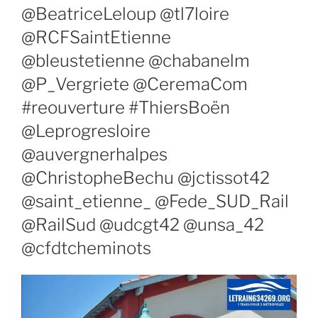
@BeatriceLeloup @tl7loire
@RCFSaintEtienne
@bleustetienne @chabanelm
@P_Vergriete @CeremaCom
#reouverture #ThiersBoën
@Leprogresloire
@auvergnerhalpes
@ChristopheBechu @jctissot42
@saint_etienne_ @Fede_SUD_Rail
@RailSud @udcgt42 @unsa_42
@cfdtcheminots