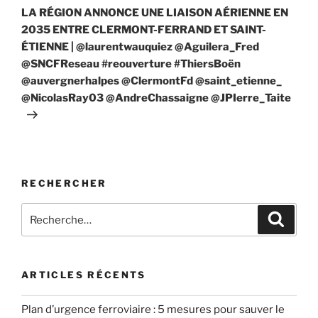
suivant
LA RÉGION ANNONCE UNE LIAISON AÉRIENNE EN
2035 ENTRE CLERMONT-FERRAND ET SAINT-
ÉTIENNE | @laurentwauquiez @Aguilera_Fred
@SNCFReseau #reouverture #ThiersBoën
@auvergnerhalpes @ClermontFd @saint_etienne_
@NicolasRay03 @AndreChassaigne @JPIerre_Taite
RECHERCHER
Recherche
Recher
pour
:
ARTICLES RÉCENTS
Plan d’urgence ferroviaire : 5 mesures pour sauver le