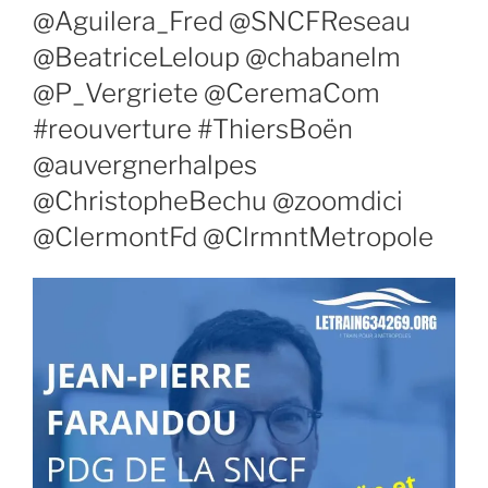
@Aguilera_Fred @SNCFReseau
@BeatriceLeloup @chabanelm
@P_Vergriete @CeremaCom
#reouverture #ThiersBoën
@auvergnerhalpes
@ChristopheBechu @zoomdici
@ClermontFd @ClrmntMetropole