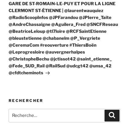
GARE DE ST-ROMAIN-LE-PUY ET POUR LA LIGNE
CLERMONT ST-ÉTIENNE | @laurentwauquiez
@RadioScoopInfos @JPFarandou @JPIerre_Taite
@AndreChassaigne @Aguilera_Fred @SNCFReseau
@BeatriceLeloup @tl7loire @RCFSaintEtienne
@bleustetienne @chabanelm @P_Vergriete
@CeremaCom #reouverture #ThiersBoën
@Leprogresloire @auvergnerhalpes
@ChristopheBechu @jctissot42 @saint_etienne_
@Fede_SUD_Rail @RailSud @udcgt42 @unsa_42
@cfdtcheminots
RECHERCHER
Recherche
Recher
pour
: