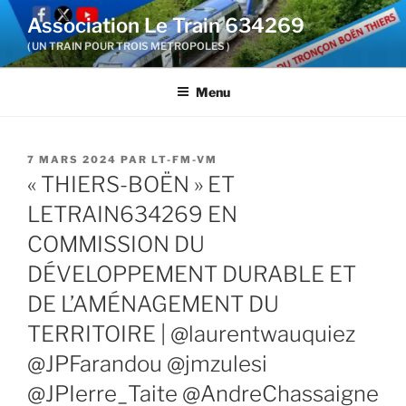
Aller
Association Le Train 634269
au
( UN TRAIN POUR TROIS METROPOLES )
contenu
principal
Menu
PUBLIÉ
7 MARS 2024
PAR
LT-FM-VM
LE
« THIERS-BOËN » ET
LETRAIN634269 EN
COMMISSION DU
DÉVELOPPEMENT DURABLE ET
DE L’AMÉNAGEMENT DU
TERRITOIRE | @laurentwauquiez
@JPFarandou @jmzulesi
@JPIerre_Taite @AndreChassaigne