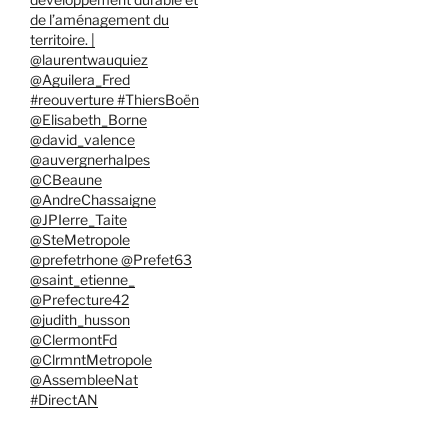
de l’aménagement du
territoire. |
@laurentwauquiez
@Aguilera_Fred
#reouverture #ThiersBoën
@Elisabeth_Borne
@david_valence
@auvergnerhalpes
@CBeaune
@AndreChassaigne
@JPIerre_Taite
@SteMetropole
@prefetrhone @Prefet63
@saint_etienne_
@Prefecture42
@judith_husson
@ClermontFd
@ClrmntMetropole
@AssembleeNat
#DirectAN