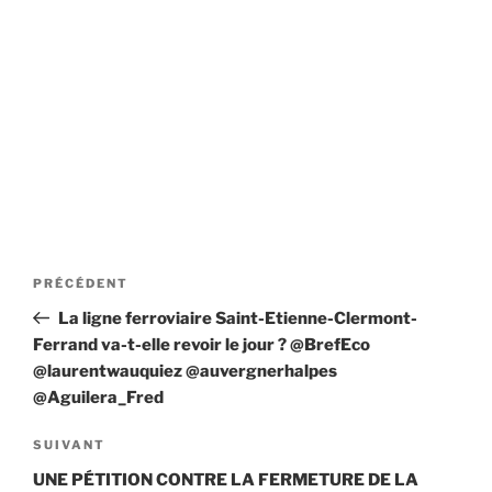
Navigation
Article
PRÉCÉDENT
de
précédent
La ligne ferroviaire Saint-Etienne-Clermont-
l’article
Ferrand va-t-elle revoir le jour ? @BrefEco
@laurentwauquiez @auvergnerhalpes
@Aguilera_Fred
Article
SUIVANT
suivant
UNE PÉTITION CONTRE LA FERMETURE DE LA