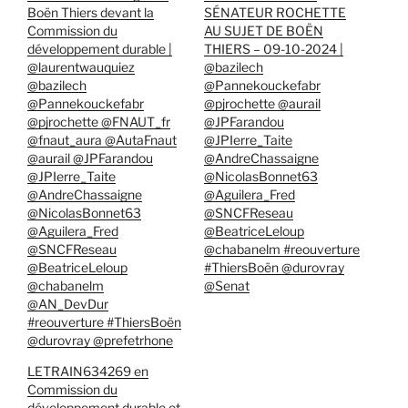
Boën Thiers devant la
SÉNATEUR ROCHETTE
Commission du
AU SUJET DE BOËN
développement durable |
THIERS – 09-10-2024 |
@laurentwauquiez
@bazilech
@bazilech
@Pannekouckefabr
@Pannekouckefabr
@pjrochette @aurail
@pjrochette @FNAUT_fr
@JPFarandou
@fnaut_aura @AutaFnaut
@JPIerre_Taite
@aurail @JPFarandou
@AndreChassaigne
@JPIerre_Taite
@NicolasBonnet63
@AndreChassaigne
@Aguilera_Fred
@NicolasBonnet63
@SNCFReseau
@Aguilera_Fred
@BeatriceLeloup
@SNCFReseau
@chabanelm #reouverture
@BeatriceLeloup
#ThiersBoën @durovray
@chabanelm
@Senat
@AN_DevDur
#reouverture #ThiersBoën
@durovray @prefetrhone
LETRAIN634269 en
Commission du
développement durable et