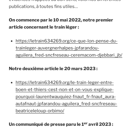
publications, à toutes fins utiles…
On commence par le 10 mai 2022, notre premier
article concernant le train léger :
https://letrain634269.org/ce-que-lon-pense-du-
trainleger-auvergnerhalpes-jpfarandou-
aguilera_fred-sncfreseau-ceremacom-djebbari_jb/
Notre deuxième article le 20 mars 2023 :
https://letrain634269.org/le-train-leger-entre-
boen-et-thiers-cest-non-et-on-vous-explique-
pourquoi-laurentwauquiez-fnaut_fr-fnaut_aura-
autafnaut-jpfarandou-aguilera_fred-sncfreseau-
beatriceleloup-orbimo/
er
Un communiqué de presse paru le 1
avril 2023 :