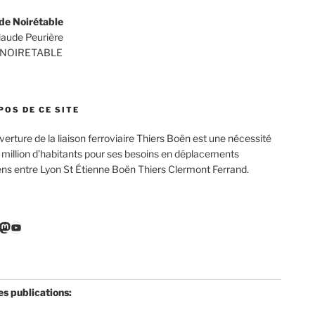
de Noirétable
Claude Peurière
 NOIRETABLE
POS DE CE SITE
verture de la liaison ferroviaire Thiers Boën est une nécessité
 million d’habitants pour ses besoins en déplacements
ens entre Lyon St Étienne Boën Thiers Clermont Ferrand.
r
ebook
nkedIn
Mastodon
YouTube
es publications: