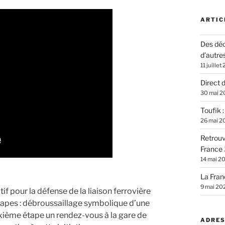
ARTIC
Des déc
d’autre
11 juillet
Direct 
30 mai 2
Toufik 
26 mai 2
Retrouv
France 
14 mai 2
La Fran
9 mai 20
f pour la défense de la liaison ferrovière
étapes : débroussaillage symbolique d’une
xième étape un rendez-vous à la gare de
ADRES