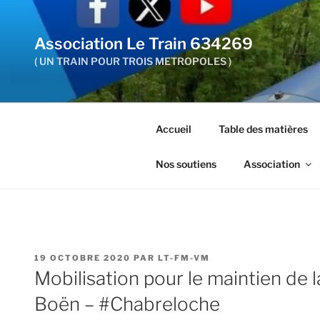
Aller
au
Association Le Train 634269
contenu
principal
( UN TRAIN POUR TROIS METROPOLES )
Accueil
Table des matières
Nos soutiens
Association
PUBLIÉ
19 OCTOBRE 2020
PAR
LT-FM-VM
LE
Mobilisation pour le maintien de la
Boën – #Chabreloche