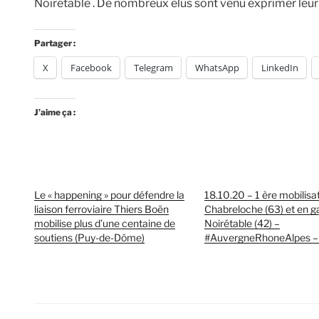
Noirétable . De nombreux élus sont venu exprimer leur s
Partager :
X
Facebook
Telegram
WhatsApp
LinkedIn
J’aime ça :
Le « happening » pour défendre la
18.10.20 – 1 ère mobilisa
liaison ferroviaire Thiers Boën
Chabreloche (63) et en g
mobilise plus d’une centaine de
Noirétable (42) –
soutiens (Puy-de-Dôme)
#AuvergneRhoneAlpes – 