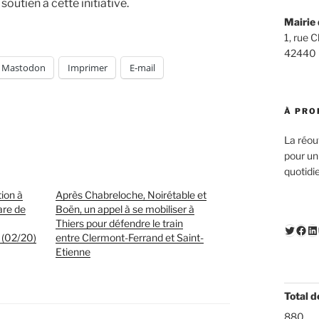
outien à cette initiative.
Mairie 
1, rue 
42440
Mastodon
Imprimer
E-mail
À PRO
La réou
pour un
quotidi
tion à
Après Chabreloche, Noirétable et
are de
Boën, un appel à se mobiliser à
Thiers pour défendre le train
Twitte
Fac
Li
(02/20)
entre Clermont-Ferrand et Saint-
Etienne
Total d
880