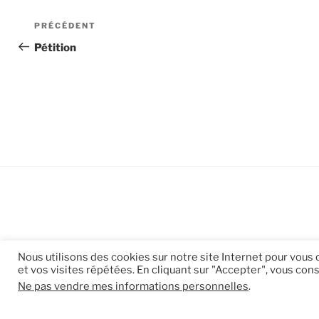
Navigation
Article
PRÉCÉDENT
de
précédent
Pétition
l’article
Nous utilisons des cookies sur notre site Internet pour vous
et vos visites répétées. En cliquant sur "Accepter", vous cons
Ne pas vendre mes informations personnelles
.