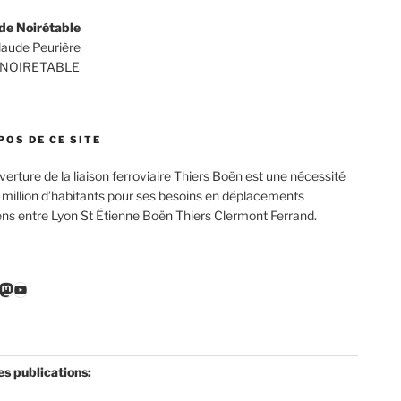
de Noirétable
Claude Peurière
 NOIRETABLE
POS DE CE SITE
verture de la liaison ferroviaire Thiers Boën est une nécessité
 million d’habitants pour ses besoins en déplacements
ens entre Lyon St Étienne Boën Thiers Clermont Ferrand.
r
ebook
nkedIn
Mastodon
YouTube
es publications: