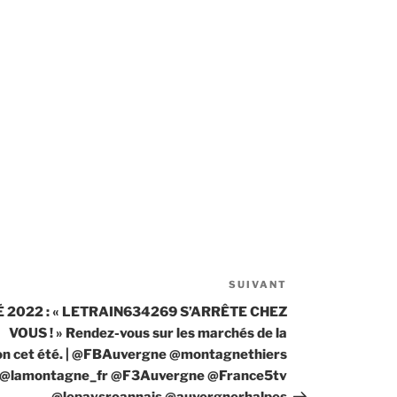
SUIVANT
Article
suivant
É 2022 : « LETRAIN634269 S’ARRÊTE CHEZ
VOUS ! » Rendez-vous sur les marchés de la
on cet été. | @FBAuvergne @montagnethiers
@lamontagne_fr @F3Auvergne @France5tv