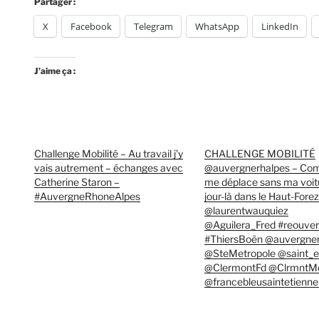
Partager :
X
Facebook
Telegram
WhatsApp
LinkedIn
J’aime ça :
Challenge Mobilité – Au travail j’y
CHALLENGE MOBILITÉ
vais autrement – échanges avec
@auvergnerhalpes – Co
Catherine Staron –
me déplace sans ma voit
#AuvergneRhoneAlpes
jour-là dans le Haut-Forez 
@laurentwauquiez
@Aguilera_Fred #reouver
#ThiersBoën @auvergner
@SteMetropole @saint_e
@ClermontFd @ClrmntMe
@francebleusaintetiennel