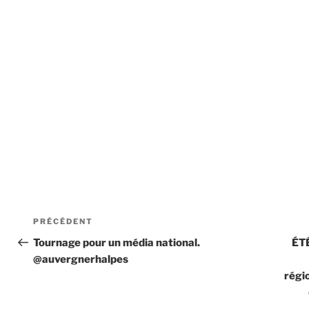
Navigation
Article
PRÉCÉDENT
de
précédent
Tournage pour un média national.
ÉT
@auvergnerhalpes
l’article
régi