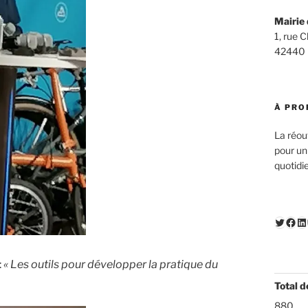
Mairie 
1, rue 
42440
À PRO
La réou
pour un
quotidi
Twitte
Fac
Li
:
« Les outils pour développer la pratique du
Total d
880