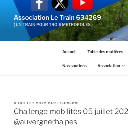
Aller
au
Association Le Train 634269
contenu
principal
( UN TRAIN POUR TROIS METROPOLES )
Accueil
Table des matières
Nos soutiens
Association
PUBLIÉ
6 JUILLET 2022
PAR
LT-FM-VM
LE
Challenge mobilités 05 juillet 202
@auvergnerhalpes