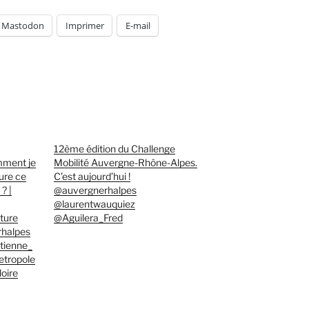
Mastodon
Imprimer
E-mail
12ème édition du Challenge
mment je
Mobilité Auvergne-Rhône-Alpes.
ure ce
C’est aujourd’hui !
? |
@auvergnerhalpes
@laurentwauquiez
ture
@Aguilera_Fred
halpes
tienne_
tropole
oire