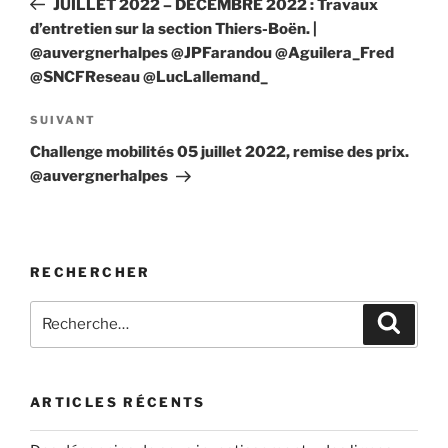
JUILLET 2022 – DÉCEMBRE 2022 : Travaux
l’article
d’entretien sur la section Thiers-Boën. |
@auvergnerhalpes @JPFarandou @Aguilera_Fred
@SNCFReseau @LucLallemand_
Article
SUIVANT
suivant
Challenge mobilités 05 juillet 2022, remise des prix.
@auvergnerhalpes
RECHERCHER
Recherche
Recher
pour
:
ARTICLES RÉCENTS