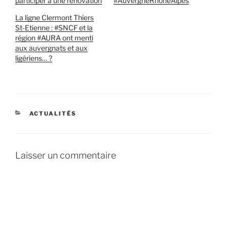
participer à une rénovation
#AuvergneRhoneAlpes
La ligne Clermont Thiers
St-Etienne : #SNCF et la
région #AURA ont menti
aux auvergnats et aux
ligériens… ?
CATÉGORIES
ACTUALITÉS
Laisser un commentaire