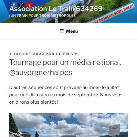
Aller
Association Le Train 634269
au
( UN TRAIN POUR TROIS METROPOLES )
contenu
principal
Menu
PUBLIÉ
4 JUILLET 2022
PAR
LT-FM-VM
LE
Tournage pour un média national.
@auvergnerhalpes
D’autres séquences sont prévues au mois de juillet
pour une diffusion au mois de septembre. Nous vous
en dirons plus bientôt !