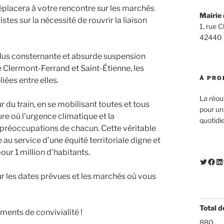
placera à votre rencontre sur les marchés
Mairie 
istes sur la nécessité de rouvrir la liaison
1, rue 
42440
plus consternante et absurde suspension
e Clermont-Ferrand et Saint-Étienne, les
À PRO
iées entre elles.
La réou
u train, en se mobilisant toutes et tous
pour un
eure où l’urgence climatique et la
quotidi
préoccupations de chacun. Cette véritable
au service d’une équité territoriale digne et
r 1 million d’habitants.
Twitte
Fac
Li
r les dates prévues et les marchés où vous
Total d
ents de convivialité !
880