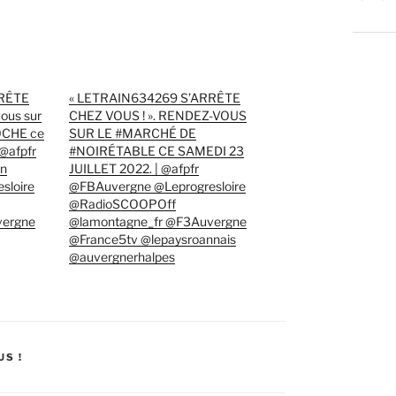
RRÊTE
« LETRAIN634269 S’ARRÊTE
ous sur
CHEZ VOUS ! ». RENDEZ-VOUS
OCHE ce
SUR LE #MARCHÉ DE
 @afpfr
#NOIRÉTABLE CE SAMEDI 23
ën
JUILLET 2022. | @afpfr
sloire
@FBAuvergne @Leprogresloire
@RadioSCOOPOff
vergne
@lamontagne_fr @F3Auvergne
@France5tv @lepaysroannais
@auvergnerhalpes
US !