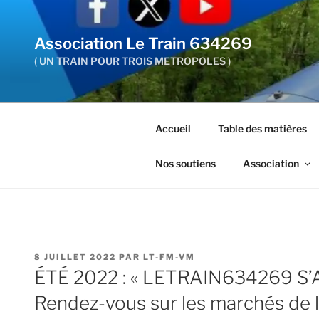
Aller
au
Association Le Train 634269
contenu
principal
( UN TRAIN POUR TROIS METROPOLES )
Accueil
Table des matières
Nos soutiens
Association
PUBLIÉ
8 JUILLET 2022
PAR
LT-FM-VM
LE
ÉTÉ 2022 : « LETRAIN634269 S’
Rendez-vous sur les marchés de la