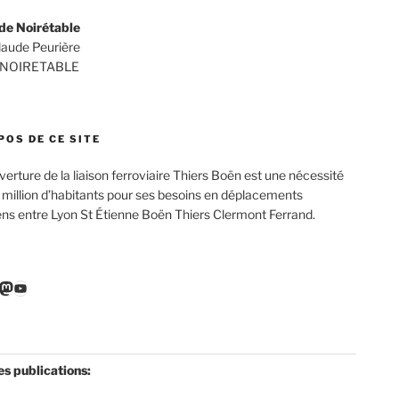
de Noirétable
Claude Peurière
 NOIRETABLE
POS DE CE SITE
verture de la liaison ferroviaire Thiers Boën est une nécessité
 million d’habitants pour ses besoins en déplacements
ens entre Lyon St Étienne Boën Thiers Clermont Ferrand.
r
ebook
nkedIn
Mastodon
YouTube
es publications: