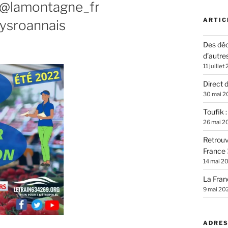
@lamontagne_fr
ARTIC
ysroannais
Des déc
d’autre
11 juillet
Direct 
30 mai 2
Toufik 
26 mai 2
Retrouv
France 
14 mai 2
La Fran
9 mai 20
ADRES