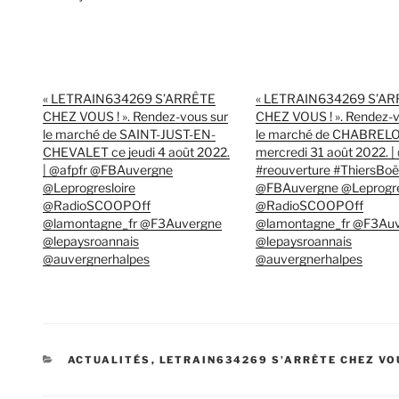
« LETRAIN634269 S’ARRÊTE
« LETRAIN634269 S’A
CHEZ VOUS ! ». Rendez-vous sur
CHEZ VOUS ! ». Rendez-v
le marché de SAINT-JUST-EN-
le marché de CHABREL
CHEVALET ce jeudi 4 août 2022.
mercredi 31 août 2022. |
| @afpfr @FBAuvergne
#reouverture #ThiersBo
@Leprogresloire
@FBAuvergne @Leprogre
@RadioSCOOPOff
@RadioSCOOPOff
@lamontagne_fr @F3Auvergne
@lamontagne_fr @F3Au
@lepaysroannais
@lepaysroannais
@auvergnerhalpes
@auvergnerhalpes
CATÉGORIES
ACTUALITÉS
,
LETRAIN634269 S’ARRÊTE CHEZ VO