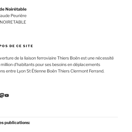
de Noirétable
Claude Peurière
 NOIRETABLE
POS DE CE SITE
verture de la liaison ferroviaire Thiers Boën est une nécessité
 million d’habitants pour ses besoins en déplacements
ens entre Lyon St Étienne Boën Thiers Clermont Ferrand.
r
ebook
nkedIn
Mastodon
YouTube
es publications: