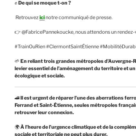
✊
De qui se moque t-on ?
Retrouvez
ici
notre communiqué de presse.
👉 @FabricePannekoucke, nous attendons un rendez-v
#TrainOuRien #ClermontSaintÉtienne #MobilitéDura
🌱
En reliant trois grandes métropoles d’Auvergne-
levier essentiel de l’aménagement du territoire et u
écologique et sociale.
🚄
Il est urgent de réparer l’une des aberrations fer
Ferrand et Saint-Étienne, seules métropoles français
retrouver leur connexion.
🌍
À l’heure de l’urgence climatique et de la complém
sociale et territoriale ne peut plus durer.