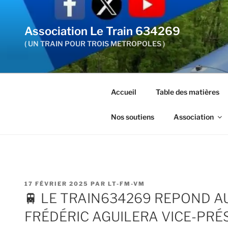
Aller
au
Association Le Train 634269
contenu
principal
( UN TRAIN POUR TROIS METROPOLES )
Accueil
Table des matières
Nos soutiens
Association
PUBLIÉ
17 FÉVRIER 2025
PAR
LT-FM-VM
LE
🚆 LE TRAIN634269 REPOND 
FRÉDÉRIC AGUILERA VICE-PRÉ