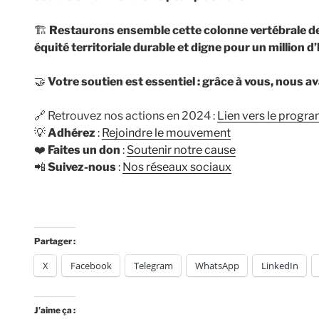
🏗
Restaurons ensemble cette colonne vertébrale de
équité territoriale durable et digne pour un millio
🤝
Votre soutien est essentiel : grâce à vous, nous a
🔗 Retrouvez nos actions en 2024 :
Lien vers le prog
💡
Adhérez
:
Rejoindre le mouvement
❤️
Faites un don
:
Soutenir notre cause
📲
Suivez-nous
:
Nos réseaux sociaux
Partager :
X
Facebook
Telegram
WhatsApp
LinkedIn
J’aime ça :