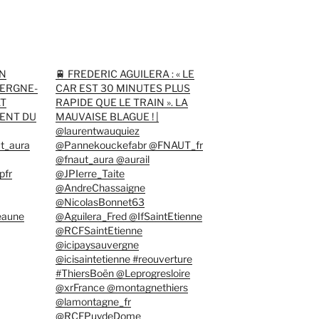
ON
🚆 FREDERIC AGUILERA : « LE
ERGNE-
CAR EST 30 MINUTES PLUS
AT
RAPIDE QUE LE TRAIN ». LA
ENT DU
MAUVAISE BLAGUE ! |
@laurentwauquiez
t_aura
@Pannekouckefabr @FNAUT_fr
@fnaut_aura @aurail
pfr
@JPIerre_Taite
@AndreChassaigne
@NicolasBonnet63
eaune
@Aguilera_Fred @IfSaintEtienne
@RCFSaintEtienne
@icipaysauvergne
@icisaintetienne #reouverture
#ThiersBoën @Leprogresloire
@xrFrance @montagnethiers
@lamontagne_fr
@RCFPuydeDome