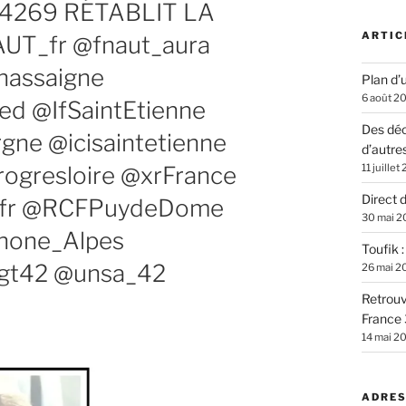
4269 RÉTABLIT LA
ARTIC
UT_fr @fnaut_aura
hassaigne
Plan d’u
6 août 2
ed @IfSaintEtienne
Des déc
gne @icisaintetienne
d’autre
ogresloire @xrFrance
11 juillet
Direct 
_fr @RCFPuydeDome
30 mai 2
hone_Alpes
Toufik 
gt42 @unsa_42
26 mai 2
Retrouv
France 
14 mai 2
ADRES