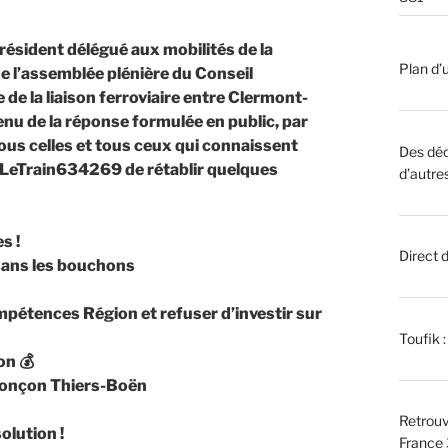
résident délégué aux mobilités de la
Plan d’u
e l’assemblée plénière du Conseil
 de la liaison ferroviaire entre Clermont-
enu de la réponse formulée en public, par
ous celles et tous ceux qui connaissent
Des déc
on LeTrain634269 de rétablir quelques
d’autre
s !
Direct 
sans les bouchons
pétences Région et refuser d’investir sur
Toufik 
ion
💰
tronçon Thiers-Boën
Retrouv
solution !
France 