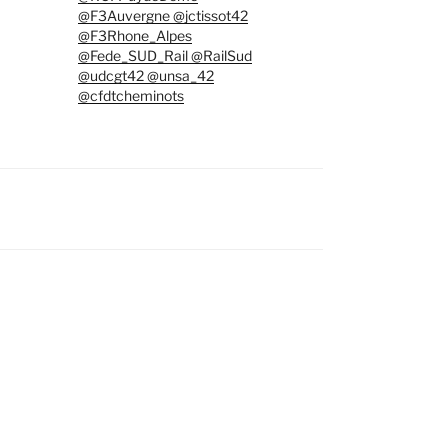
@F3Auvergne @jctissot42
@F3Rhone_Alpes
@Fede_SUD_Rail @RailSud
@udcgt42 @unsa_42
@cfdtcheminots