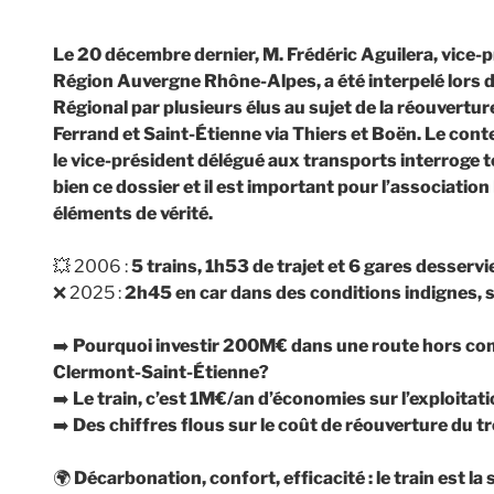
Le 20 décembre dernier, M. Frédéric Aguilera, vice-p
Région Auvergne Rhône-Alpes, a été interpelé lors d
Régional par plusieurs élus au sujet de la réouverture
Ferrand et Saint-Étienne via Thiers et Boën. Le cont
le vice-président délégué aux transports interroge t
bien ce dossier et il est important pour l’associati
éléments de vérité.
💥 2006 :
5 trains, 1h53 de trajet et 6 gares desservie
❌ 2025 :
2h45 en car dans des conditions indignes, 
➡️
Pourquoi investir 200M€ dans une route hors com
Clermont-Saint-Étienne?
➡️
Le train, c’est 1M€/an d’économies sur l’exploitat
➡️
Des chiffres flous sur le coût de réouverture du 
🌍
Décarbonation, confort, efficacité : le train est la 