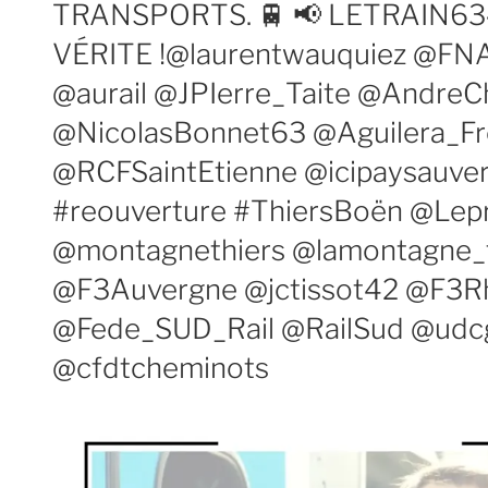
TRANSPORTS. 🚆 📢 LETRAIN63
VÉRITE !@laurentwauquiez @FNA
@aurail @JPIerre_Taite @AndreC
@NicolasBonnet63 @Aguilera_Fr
@RCFSaintEtienne @icipaysauver
#reouverture #ThiersBoën @Lepr
@montagnethiers @lamontagne
@F3Auvergne @jctissot42 @F3R
@Fede_SUD_Rail @RailSud @udc
@cfdtcheminots