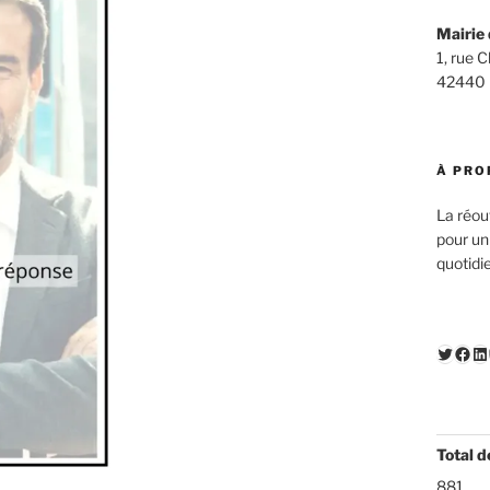
Mairie 
1, rue 
42440
À PRO
La réou
pour un
quotidi
Twitte
Fac
Li
Total d
881