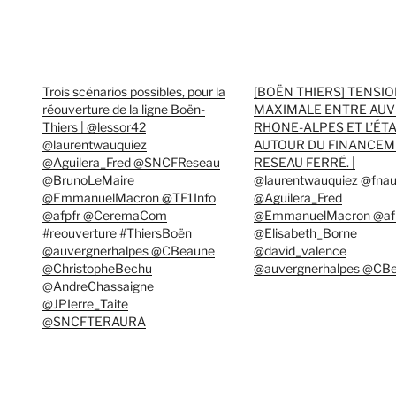
Trois scénarios possibles, pour la
[BOËN THIERS] TENSI
réouverture de la ligne Boën-
MAXIMALE ENTRE AUV
Thiers | @lessor42
RHONE-ALPES ET L’ÉT
@laurentwauquiez
AUTOUR DU FINANCEM
@Aguilera_Fred @SNCFReseau
RESEAU FERRÉ. |
@BrunoLeMaire
@laurentwauquiez @fnau
@EmmanuelMacron @TF1Info
@Aguilera_Fred
@afpfr @CeremaCom
@EmmanuelMacron @af
#reouverture #ThiersBoën
@Elisabeth_Borne
@auvergnerhalpes @CBeaune
@david_valence
@ChristopheBechu
@auvergnerhalpes @CB
@AndreChassaigne
@JPIerre_Taite
@SNCFTERAURA