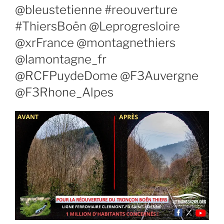
@bleustetienne #reouverture
#ThiersBoën @Leprogresloire
@xrFrance @montagnethiers
@lamontagne_fr
@RCFPuydeDome @F3Auvergne
@F3Rhone_Alpes