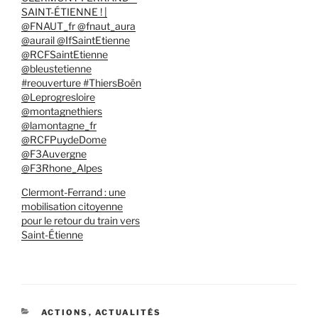
SAINT-ÉTIENNE ! |
@FNAUT_fr @fnaut_aura
@aurail @IfSaintEtienne
@RCFSaintEtienne
@bleustetienne
#reouverture #ThiersBoën
@Leprogresloire
@montagnethiers
@lamontagne_fr
@RCFPuydeDome
@F3Auvergne
@F3Rhone_Alpes
Clermont-Ferrand : une
mobilisation citoyenne
pour le retour du train vers
Saint-Étienne
CATÉGORIES
ACTIONS
,
ACTUALITÉS