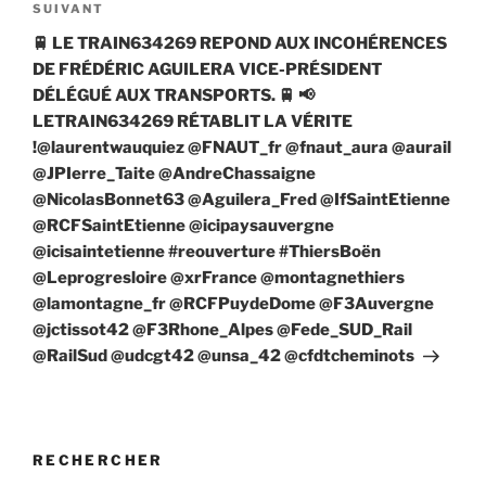
Article
SUIVANT
suivant
🚆 LE TRAIN634269 REPOND AUX INCOHÉRENCES
DE FRÉDÉRIC AGUILERA VICE-PRÉSIDENT
DÉLÉGUÉ AUX TRANSPORTS. 🚆 📢
LETRAIN634269 RÉTABLIT LA VÉRITE
!@laurentwauquiez @FNAUT_fr @fnaut_aura @aurail
@JPIerre_Taite @AndreChassaigne
@NicolasBonnet63 @Aguilera_Fred @IfSaintEtienne
@RCFSaintEtienne @icipaysauvergne
@icisaintetienne #reouverture #ThiersBoën
@Leprogresloire @xrFrance @montagnethiers
@lamontagne_fr @RCFPuydeDome @F3Auvergne
@jctissot42 @F3Rhone_Alpes @Fede_SUD_Rail
@RailSud @udcgt42 @unsa_42 @cfdtcheminots
RECHERCHER