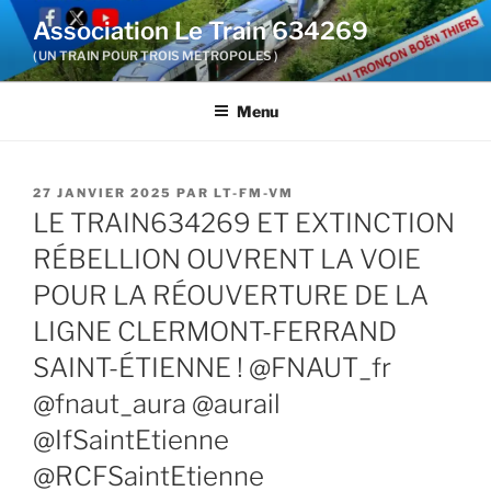
Aller
Association Le Train 634269
au
( UN TRAIN POUR TROIS METROPOLES )
contenu
principal
Menu
PUBLIÉ
27 JANVIER 2025
PAR
LT-FM-VM
LE
LE TRAIN634269 ET EXTINCTION
RÉBELLION OUVRENT LA VOIE
POUR LA RÉOUVERTURE DE LA
LIGNE CLERMONT-FERRAND
SAINT-ÉTIENNE ! @FNAUT_fr
@fnaut_aura @aurail
@IfSaintEtienne
@RCFSaintEtienne