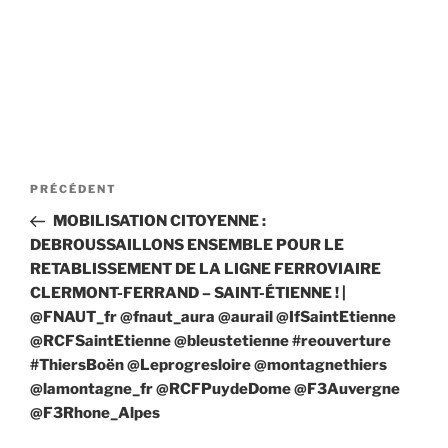
Navigation
Article
PRÉCÉDENT
de
précédent
MOBILISATION CITOYENNE :
l’article
DEBROUSSAILLONS ENSEMBLE POUR LE
RETABLISSEMENT DE LA LIGNE FERROVIAIRE
CLERMONT-FERRAND – SAINT-ÉTIENNE ! |
@FNAUT_fr @fnaut_aura @aurail @IfSaintEtienne
@RCFSaintEtienne @bleustetienne #reouverture
#ThiersBoën @Leprogresloire @montagnethiers
@lamontagne_fr @RCFPuydeDome @F3Auvergne
@F3Rhone_Alpes