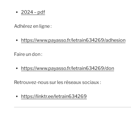
2024 – pdf
Adhérez en ligne :
https://www.payasso.fr/letrain634269/adhesion
Faire un don :
https://www.payasso.fr/letrain634269/don
Retrouvez-nous sur les réseaux sociaux :
https://linktr.ee/letrain634269