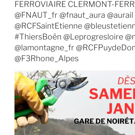
FERROVIAIRE CLERMONT-FERRAN
@FNAUT_fr @fnaut_aura @aurail 
@RCFSaintEtienne @bleustetienn
#ThiersBoën @Leprogresloire @
@lamontagne_fr @RCFPuydeDo
@F3Rhone_Alpes