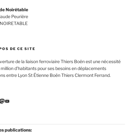
de Noirétable
Claude Peurière
 NOIRETABLE
POS DE CE SITE
verture de la liaison ferroviaire Thiers Boën est une nécessité
 million d’habitants pour ses besoins en déplacements
ens entre Lyon St Étienne Boën Thiers Clermont Ferrand.
r
ebook
nkedIn
Mastodon
YouTube
es publications: