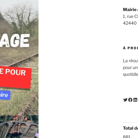
Mairie 
1, rue 
42440
À PRO
La réou
pour un
quotidi
Twitte
Fac
Li
Total d
881