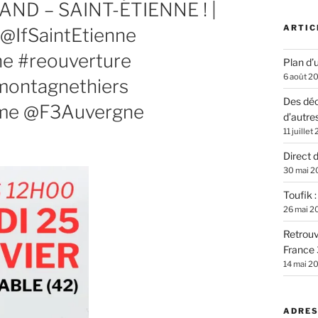
D – SAINT-ÉTIENNE ! |
ARTIC
@IfSaintEtienne
e #reouverture
Plan d’u
6 août 2
montagnethiers
Des déc
me @F3Auvergne
d’autre
11 juillet
Direct 
30 mai 2
Toufik 
26 mai 2
Retrouv
France 
14 mai 2
ADRES