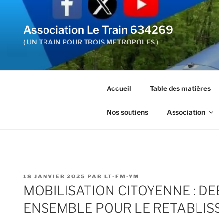
Aller
au
Association Le Train 634269
contenu
principal
( UN TRAIN POUR TROIS METROPOLES )
Accueil
Table des matières
Nos soutiens
Association
PUBLIÉ
18 JANVIER 2025
PAR
LT-FM-VM
LE
MOBILISATION CITOYENNE : D
ENSEMBLE POUR LE RETABLIS