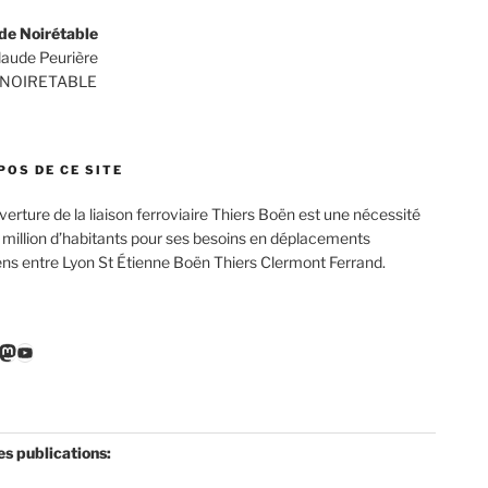
de Noirétable
Claude Peurière
 NOIRETABLE
POS DE CE SITE
verture de la liaison ferroviaire Thiers Boën est une nécessité
 million d’habitants pour ses besoins en déplacements
ens entre Lyon St Étienne Boën Thiers Clermont Ferrand.
r
ebook
nkedIn
Mastodon
YouTube
es publications: