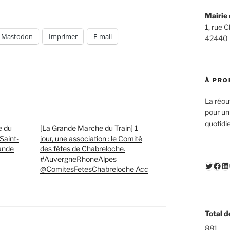
Mairie 
1, rue 
Mastodon
Imprimer
E-mail
42440
À PRO
La réou
pour un
quotidi
e du
[La Grande Marche du Train] 1
Saint-
jour, une association : le Comité
rande
des fêtes de Chabreloche.
#AuvergneRhoneAlpes
Twitte
Fac
Li
@ComitesFetesChabreloche Acc
Total d
881