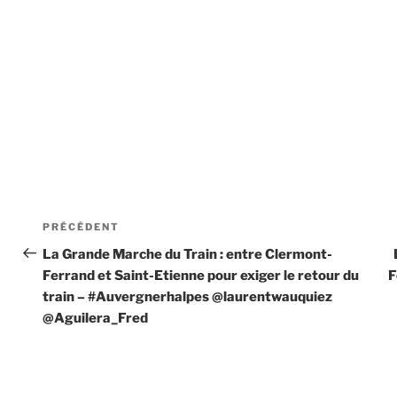
Navigation
Article
PRÉCÉDENT
de
précédent
La Grande Marche du Train : entre Clermont-
Ferrand et Saint-Etienne pour exiger le retour du
F
l’article
train – #Auvergnerhalpes @laurentwauquiez
@Aguilera_Fred