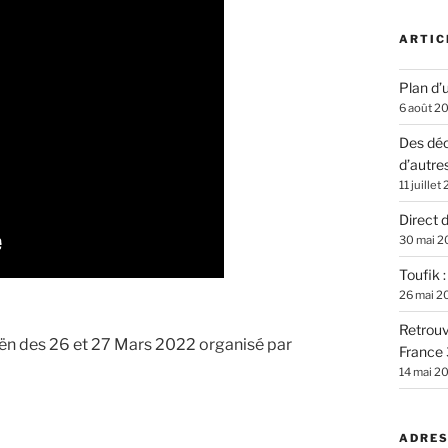
ARTIC
Plan d’u
6 août 2
Des déc
d’autre
11 juillet
Direct 
30 mai 2
Toufik 
26 mai 2
Retrouv
oën des 26 et 27 Mars 2022 organisé par
France 
14 mai 2
ADRES