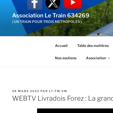
Aller
au
Association Le Train 634269
contenu
principal
( UN TRAIN POUR TROIS METROPOLES )
Accueil
Table des matières
Nos soutiens
Association
PUBLIÉ
28 MARS 2022
PAR
LT-FM-VM
LE
WEBTV Livradois Forez : La gran