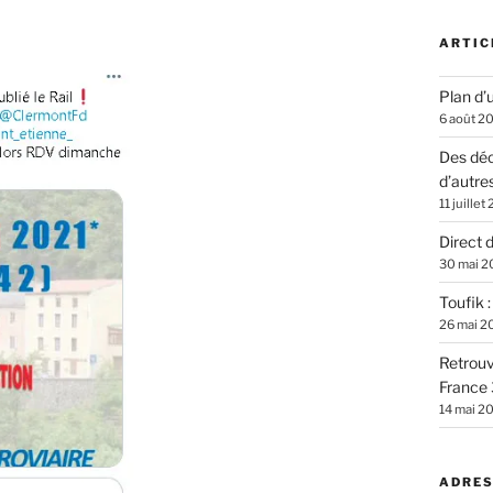
ARTIC
Plan d’u
6 août 2
Des déc
d’autre
11 juillet
Direct 
30 mai 2
Toufik 
26 mai 2
Retrouv
France 
14 mai 2
ADRES