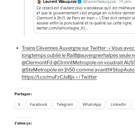
Trains Cévennes Auvergne sur Twitter : « Vous avez 
longtemps oublié le Rail❗️@auvergnerhalpes seule n
@ClermontFd @ClrmntMetropole on voudrait AUSSI 
@SteMetropole en 1h50 comme avant‼️#StopAuto
https://t.co/muFzCJsBjx » / Twitter
Partager :
X
Facebook
Telegram
WhatsApp
LinkedIn
J’aime ça :