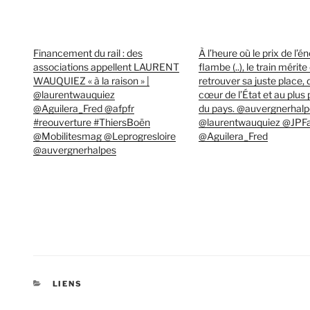
Financement du rail : des
À l’heure où le prix de l’é
associations appellent LAURENT
flambe (..), le train mérite
WAUQUIEZ « à la raison » |
retrouver sa juste place, 
@laurentwauquiez
cœur de l’État et au plus
@Aguilera_Fred @afpfr
du pays. @auvergnerhalp
#reouverture #ThiersBoën
@laurentwauquiez @JPF
@Mobilitesmag @Leprogresloire
@Aguilera_Fred
@auvergnerhalpes
CATÉGORIES
LIENS