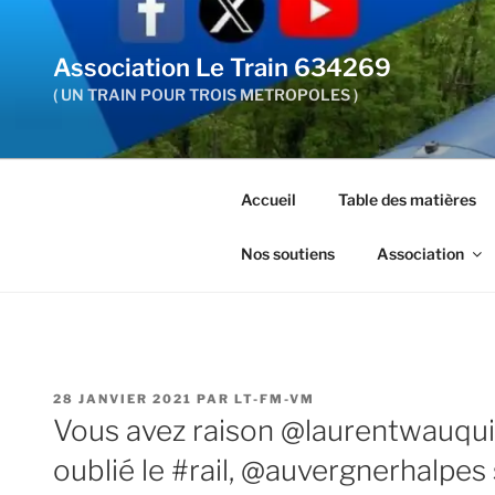
Aller
au
Association Le Train 634269
contenu
principal
( UN TRAIN POUR TROIS METROPOLES )
Accueil
Table des matières
Nos soutiens
Association
PUBLIÉ
28 JANVIER 2021
PAR
LT-FM-VM
LE
Vous avez raison @laurentwauquie
oublié le #rail, @auvergnerhalpes