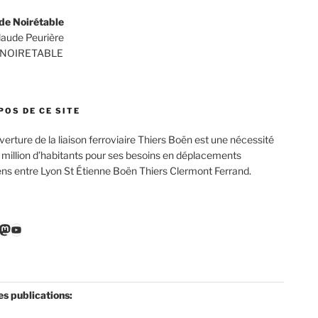
de Noirétable
Claude Peurière
 NOIRETABLE
POS DE CE SITE
verture de la liaison ferroviaire Thiers Boën est une nécessité
 million d’habitants pour ses besoins en déplacements
ens entre Lyon St Étienne Boën Thiers Clermont Ferrand.
r
ebook
nkedIn
Mastodon
YouTube
es publications: