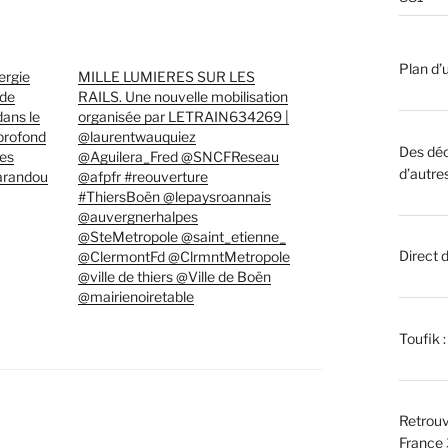
Plan d’u
nergie
MILLE LUMIERES SUR LES
 de
RAILS. Une nouvelle mobilisation
dans le
organisée par LETRAIN634269 |
 profond
@laurentwauquiez
Des déc
es
@Aguilera_Fred @SNCFReseau
d’autre
arandou
@afpfr #reouverture
#ThiersBoën @lepaysroannais
@auvergnerhalpes
@SteMetropole @saint_etienne_
Direct 
@ClermontFd @ClrmntMetropole
@ville de thiers @Ville de Boën
@mairienoiretable
Toufik 
Retrouv
France 