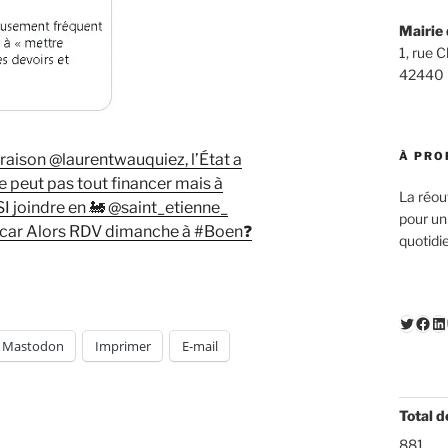
Mairie 
1, rue 
42440
À PRO
raison @laurentwauquiez, l’État a
e peut pas tout financer mais à
La réou
joindre en 🚂 @saint_etienne_
pour un
car Alors RDV dimanche à #Boen❓
quotidi
Twitte
Fac
Li
Mastodon
Imprimer
E-mail
Total d
881