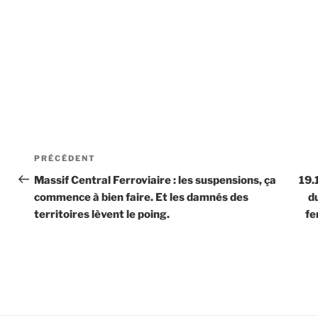
Navigation
Article
PRÉCÉDENT
de
précédent
Massif Central Ferroviaire : les suspensions, ça
19
commence à bien faire. Et les damnés des
d
l’article
territoires lèvent le poing.
fe