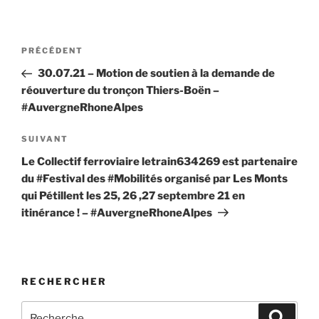
Navigation
Article
PRÉCÉDENT
de
précédent
30.07.21 – Motion de soutien à la demande de
l’article
réouverture du tronçon Thiers-Boën –
#AuvergneRhoneAlpes
Article
SUIVANT
suivant
Le Collectif ferroviaire letrain634269 est partenaire
du #Festival des #Mobilités organisé par Les Monts
qui Pétillent les 25, 26 ,27 septembre 21 en
itinérance ! – #AuvergneRhoneAlpes
RECHERCHER
Recherche
Recher