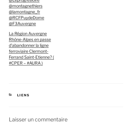
@montagnethiers
@lamontagne_fr
@RCFPuydeDome
@F3Auvergne
La Région Auvergne
Rhône-Alpes en passe
d’abandonner la ligne
ferroviaire Clermont-
Ferrand Saint-Etienne? (
#CPER – #AURA )
CATÉGORIES
LIENS
Laisser un commentaire