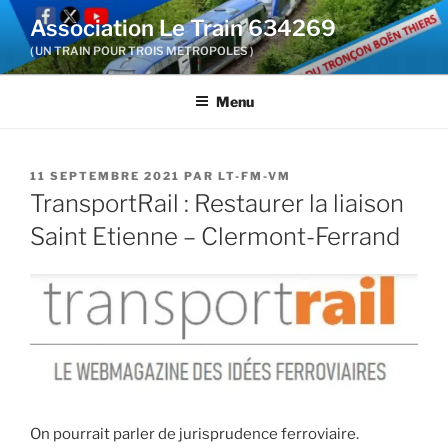
Aller
Association Le Train 634269
au
( UN TRAIN POUR TROIS METROPOLES )
contenu
principal
Menu
PUBLIÉ
11 SEPTEMBRE 2021
PAR
LT-FM-VM
LE
TransportRail : Restaurer la liaison
Saint Etienne – Clermont-Ferrand
On pourrait parler de jurisprudence ferroviaire.