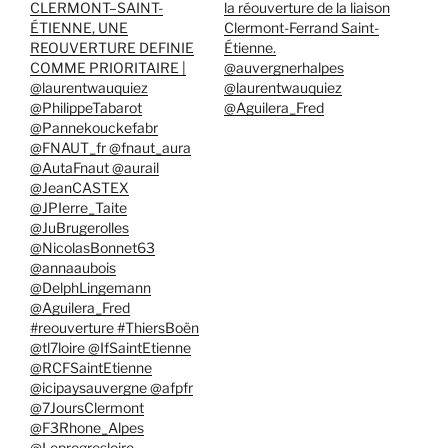
CLERMONT–SAINT-
la réouverture de la liaison
ÉTIENNE, UNE
Clermont-Ferrand Saint-
REOUVERTURE DEFINIE
Étienne.
COMME PRIORITAIRE |
@auvergnerhalpes
@laurentwauquiez
@laurentwauquiez
@PhilippeTabarot
@Aguilera_Fred
@Pannekouckefabr
@FNAUT_fr @fnaut_aura
@AutaFnaut @aurail
@JeanCASTEX
@JPIerre_Taite
@JuBrugerolles
@NicolasBonnet63
@annaaubois
@DelphLingemann
@Aguilera_Fred
#reouverture #ThiersBoën
@tl7loire @IfSaintEtienne
@RCFSaintEtienne
@icipaysauvergne @afpfr
@7JoursClermont
@F3Rhone_Alpes
@Leprogresloire