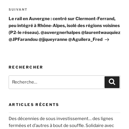
Article
SUIVANT
suivant
Le rail en Auvergne : centré sur Clermont-Ferrand,
peu intégré à Rhône-Alpes, isolé des régions voisines
(P2-le réseau). @auvergnerhalpes @laurentwauquiez
@JPFarandou @jjqueyranne @Aguilera_Fred
RECHERCHER
Recherche
Recher
pour
:
ARTICLES RÉCENTS
Des décennies de sous investissement… des lignes
fermées et d’autres à bout de souffle. Solidaire avec