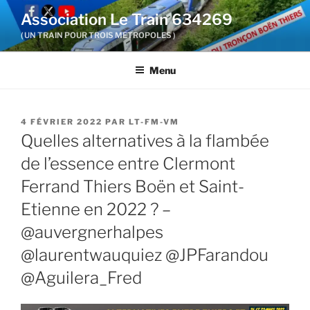
Aller
Association Le Train 634269
au
( UN TRAIN POUR TROIS METROPOLES )
contenu
principal
Menu
PUBLIÉ
4 FÉVRIER 2022
PAR
LT-FM-VM
LE
Quelles alternatives à la flambée
de l’essence entre Clermont
Ferrand Thiers Boën et Saint-
Etienne en 2022 ? –
@auvergnerhalpes
@laurentwauquiez @JPFarandou
@Aguilera_Fred