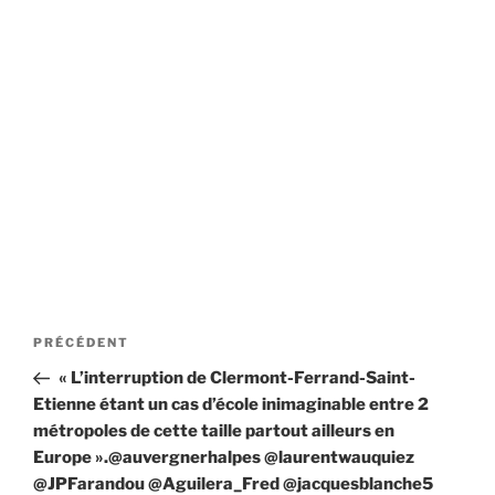
Navigation
Article
PRÉCÉDENT
de
précédent
« L’interruption de Clermont-Ferrand-Saint-
l’article
Etienne étant un cas d’école inimaginable entre 2
métropoles de cette taille partout ailleurs en
Europe ».@auvergnerhalpes @laurentwauquiez
@JPFarandou @Aguilera_Fred @jacquesblanche5