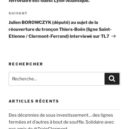
ferroviaire est-ouest Lyon-Atlantique.
Article
SUIVANT
suivant
Julien BOROWCZYK (député) au sujet de la
réouverture du tronçon Thiers-Boën (ligne Saint-
Etienne / Clermont-Ferrand) interviewé sur TL7
RECHERCHER
Recherche
Recher
pour
:
ARTICLES RÉCENTS
Des décennies de sous investissement… des lignes
fermées et d’autres à bout de souffle. Solidaire avec