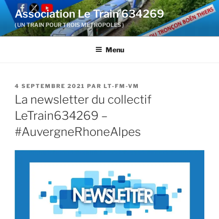
Aller
Association Le Train 634269
au
( UN TRAIN POUR TROIS METROPOLES )
contenu
principal
Menu
PUBLIÉ
4 SEPTEMBRE 2021
PAR
LT-FM-VM
LE
La newsletter du collectif
LeTrain634269 –
#AuvergneRhoneAlpes