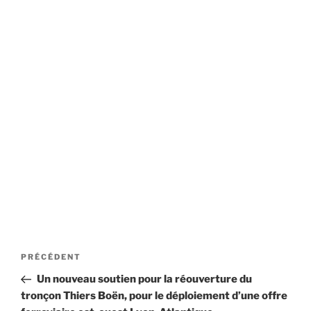
Navigation
Article
PRÉCÉDENT
de
précédent
Un nouveau soutien pour la réouverture du
l’article
tronçon Thiers Boën, pour le déploiement d’une offre