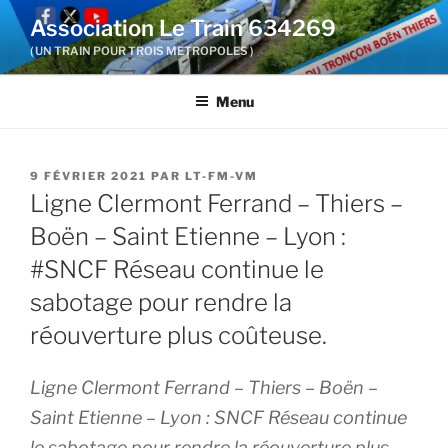
Aller
Association Le Train 634269
au
( UN TRAIN POUR TROIS METROPOLES )
contenu
principal
Menu
PUBLIÉ
9 FÉVRIER 2021
PAR
LT-FM-VM
LE
Ligne Clermont Ferrand – Thiers –
Boën – Saint Etienne – Lyon :
#SNCF Réseau continue le
sabotage pour rendre la
réouverture plus coûteuse.
Ligne Clermont Ferrand – Thiers – Boën –
Saint Etienne – Lyon : SNCF Réseau continue
le sabotage pour rendre la réouverture plus