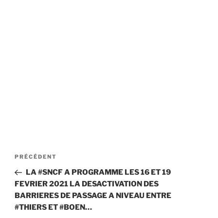
Navigation
Article
PRÉCÉDENT
de
précédent
LA #SNCF A PROGRAMME LES 16 ET 19
l’article
FEVRIER 2021 LA DESACTIVATION DES
BARRIERES DE PASSAGE A NIVEAU ENTRE
#THIERS ET #BOEN…