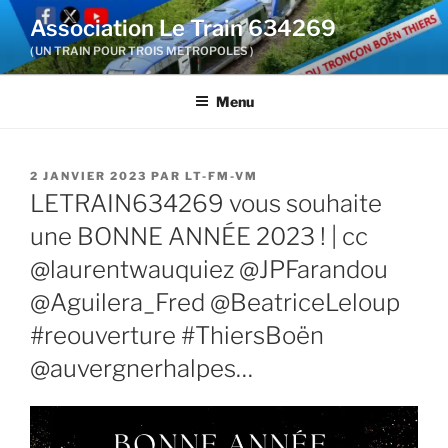
Aller
Association Le Train 634269
au
( UN TRAIN POUR TROIS METROPOLES )
contenu
principal
Menu
PUBLIÉ
2 JANVIER 2023
PAR
LT-FM-VM
LE
LETRAIN634269 vous souhaite
une BONNE ANNÉE 2023 ! | cc
@laurentwauquiez @JPFarandou
@Aguilera_Fred @BeatriceLeloup
#reouverture #ThiersBoën
@auvergnerhalpes…