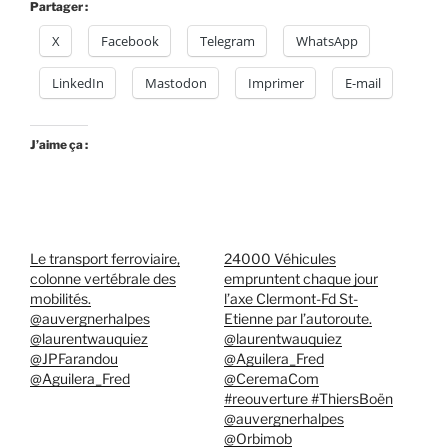
Partager :
X
Facebook
Telegram
WhatsApp
LinkedIn
Mastodon
Imprimer
E-mail
J’aime ça :
Le transport ferroviaire,
24000 Véhicules
colonne vertébrale des
empruntent chaque jour
mobilités.
l’axe Clermont-Fd St-
@auvergnerhalpes
Etienne par l’autoroute.
@laurentwauquiez
@laurentwauquiez
@JPFarandou
@Aguilera_Fred
@Aguilera_Fred
@CeremaCom
#reouverture #ThiersBoën
@auvergnerhalpes
@Orbimob