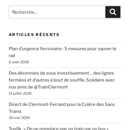
Recherche
Recher
pour
:
ARTICLES RÉCENTS
Plan d’urgence ferroviaire : 5 mesures pour sauver le
rail
6 août 2026
Des décennies de sous investissement… des lignes
fermées et d’autres à bout de souffle. Solidaire avec
nos amis de @TrainClermont
11 juillet 2026
Direct de Clermont-Ferrand pour la Colère des Sans
Trains
30 mai 2026
Toufik : « On ne remplace pas un train par un bus »