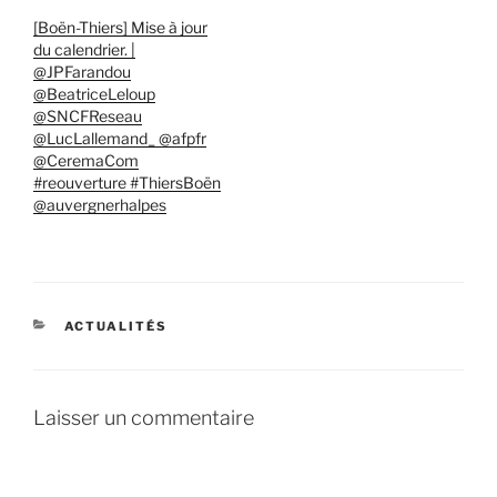
[Boën-Thiers] Mise à jour
du calendrier. |
@JPFarandou
@BeatriceLeloup
@SNCFReseau
@LucLallemand_ @afpfr
@CeremaCom
#reouverture #ThiersBoën
@auvergnerhalpes
CATÉGORIES
ACTUALITÉS
Laisser un commentaire