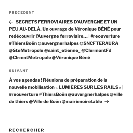
Navigation
Article
PRÉCÉDENT
de
précédent
SECRETS FERROVIAIRES D’AUVERGNE ET UN
l’article
PEU AU-DELÀ. Un ouvrage de Véronique BÉNÉ pour
redécouvrir l’Auvergne ferroviaire… | #reouverture
#ThiersBoën @auvergnerhalpes @SNCFTERAURA
@SteMetropole @saint_etienne_ @ClermontFd
@ClrmntMetropole @Véronique Béné
Article
SUIVANT
suivant
À vos agendas ! Réunions de préparation de la
nouvelle mobilisation « LUMIÈRES SUR LES RAILS » |
#reouverture #ThiersBoën @auvergnerhalpes @ville
de thiers @Ville de Boën @mairienoiretable
RECHERCHER