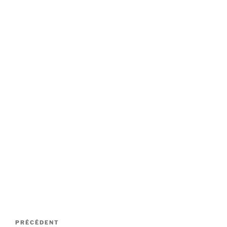
Navigation
Article
PRÉCÉDENT