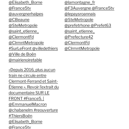
@Elisabeth_Borne
@lamontagne_fr
@France5tv
@F3Auvergne @France5tv
@auvergnerhalpes
@lepaysroannais
@CBeaune
@SteMetropole
@SteMetropole
@prefetrhone @Prefet63
@saint_etienne_
@saint_etienne_
@ClermontFd
@Prefecture42
@ClrmntMetropole
@ClermontFd
#SurLeFront @villedethiers
@ClrmntMetropole
@Ville de Boën
@mairienoiretable
«Depuis 2016, plus aucun
train ne circule entre
Clermont-Ferrand et Saint-
Étienne ». Revoir l’extrait du
documentaire SUR LE
FRONT #France5. |
@EmmanuelMacron
@chabanelm #reouverture
#ThiersBoën
@Elisabeth_Borne
@France5tv