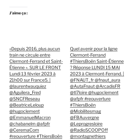
J’aime ça :
«Depuis 2016, plus aucun
Quel avenir pour la ligne
train ne circule entre
Clermont-Ferrand
Clermont-Ferrand et Saint-
#ThiersBoën Saint-Étienne
Étienne ». SUR LE FRONT
? Réponse LUNDI 15 MAI
Lundi 13 février 2023 à
2023 à Clermont-Ferrand. |
21h00 sur France5. |
@FNAUT_fr @fnaut_aura
@laurentwauquiez
@AutaFnaut @ArcadisFR
@Aguilera_Fred
@tl7loire @hugoclement
@SNCFReseau
@afpfr #reouverture
@BeatriceLeloup
#ThiersBoën
@hugoclement
@Mobilitesmag
@EmmanuelMacron
@FBAuvergne
@chabanelm @afpfr
@Leprogresloire
@CeremaCom
@RadioSCOOPOff
#reouverture #ThiersBoën
@montagnethiers