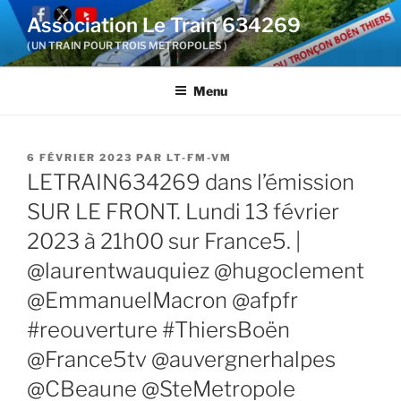
Aller
Association Le Train 634269
au
( UN TRAIN POUR TROIS METROPOLES )
contenu
principal
Menu
PUBLIÉ
6 FÉVRIER 2023
PAR
LT-FM-VM
LE
LETRAIN634269 dans l’émission
SUR LE FRONT. Lundi 13 février
2023 à 21h00 sur France5. |
@laurentwauquiez @hugoclement
@EmmanuelMacron @afpfr
#reouverture #ThiersBoën
@France5tv @auvergnerhalpes
@CBeaune @SteMetropole