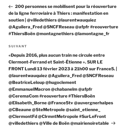
de
précédent
200 personnes se mobilisent pour la réouverture
l’article
de la ligne ferroviaire à Thiers : manifestation en
soutien | @villedethiers @laurentwauquiez
@Aguilera_Fred @SNCFReseau @afpfr #reouverture
#ThiersBoën @montagnethiers @lamontagne_fr
Article
SUIVANT
suivant
«Depuis 2016, plus aucun train ne circule entre
Clermont-Ferrand et Saint-Étienne ». SUR LE
FRONT Lundi 13 février 2023 à 21h00 sur France5. |
@laurentwauquiez @Aguilera_Fred @SNCFReseau
@BeatriceLeloup @hugoclement
@EmmanuelMacron @chabanelm @afpfr
@CeremaCom #reouverture #ThiersBoën
@Elisabeth_Borne @France5tv @auvergnerhalpes
@CBeaune @SteMetropole @saint_etienne_
@ClermontFd @ClrmntMetropole #SurLeFront
@villedethiers @Ville de Boën @mairienoiretable