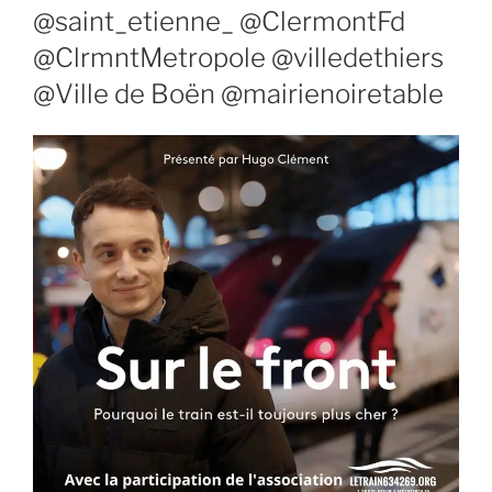
@saint_etienne_ @ClermontFd
@ClrmntMetropole @villedethiers
@Ville de Boën @mairienoiretable