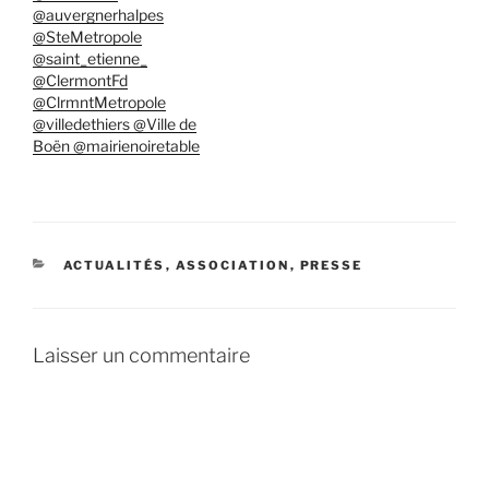
@auvergnerhalpes
@SteMetropole
@saint_etienne_
@ClermontFd
@ClrmntMetropole
@villedethiers @Ville de
Boën @mairienoiretable
CATÉGORIES
ACTUALITÉS
,
ASSOCIATION
,
PRESSE
Laisser un commentaire