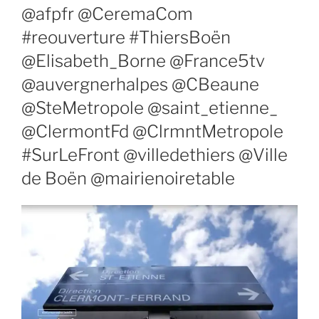
@afpfr @CeremaCom
#reouverture #ThiersBoën
@Elisabeth_Borne @France5tv
@auvergnerhalpes @CBeaune
@SteMetropole @saint_etienne_
@ClermontFd @ClrmntMetropole
#SurLeFront @villedethiers @Ville
de Boën @mairienoiretable