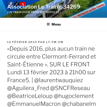
Aller
Association Le Train 634269
au
( UN TRAIN POUR TROIS METROPOLES )
contenu
principal
Menu
PUBLIÉ
12 FÉVRIER 2023
PAR
LT-FM-VM
LE
«Depuis 2016, plus aucun train ne
circule entre Clermont-Ferrand et
Saint-Étienne ». SUR LE FRONT
Lundi 13 février 2023 à 21h00 sur
France5. | @laurentwauquiez
@Aguilera_Fred @SNCFReseau
@BeatriceLeloup @hugoclement
@EmmanuelMacron @chabanelm