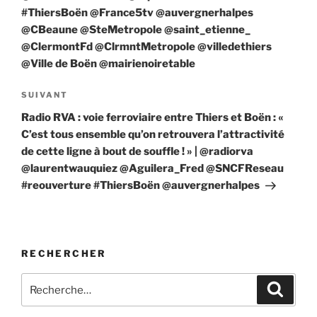
#ThiersBoën @France5tv @auvergnerhalpes
@CBeaune @SteMetropole @saint_etienne_
@ClermontFd @ClrmntMetropole @villedethiers
@Ville de Boën @mairienoiretable
Article
SUIVANT
suivant
Radio RVA : voie ferroviaire entre Thiers et Boën : «
C’est tous ensemble qu’on retrouvera l’attractivité
de cette ligne à bout de souffle ! » | @radiorva
@laurentwauquiez @Aguilera_Fred @SNCFReseau
#reouverture #ThiersBoën @auvergnerhalpes
RECHERCHER
Recherche
Recher
pour
: