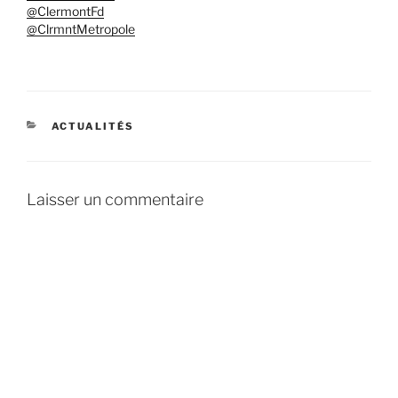
@ClermontFd
@ClrmntMetropole
CATÉGORIES
ACTUALITÉS
Laisser un commentaire