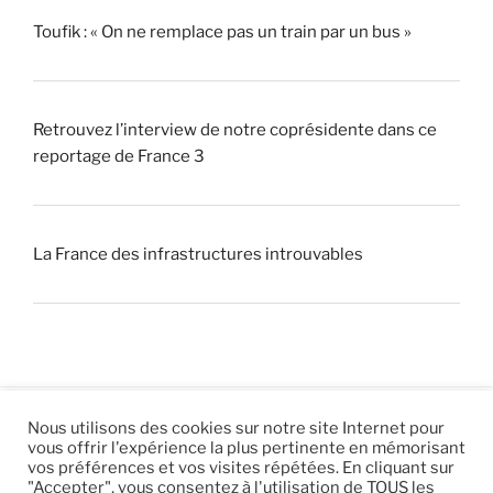
Toufik : « On ne remplace pas un train par un bus »
Retrouvez l’interview de notre coprésidente dans ce
reportage de France 3
La France des infrastructures introuvables
Nous utilisons des cookies sur notre site Internet pour
vous offrir l'expérience la plus pertinente en mémorisant
© 2026 |
Mentions légales
|
Hébergement
Eur’Net
.
|
vos préférences et vos visites répétées. En cliquant sur
"Accepter", vous consentez à l'utilisation de TOUS les
RSS
|
sitemap