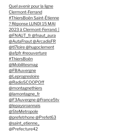
Quel avenir pour la ligne
Clermont-Ferrand
#ThiersBoën Saint-Étienne
? Réponse LUNDI 15 MAI
2023 à Clermont-Ferrand. |
@FNAUT_fr @fnaut_aura
@AutaFnaut @ArcadisFR
@tl7loire @hugoclement
@afpfr #reouverture
#ThiersBoën
@Mobilitesmag
@FBAuvergne
@Leprogresloire
@RadioSCOOPOff
@montagnethiers
@lamontagne_fr
@F3Auvergne @France5tv
@lepaysroannais
@SteMetropole
@prefetrhone @Prefet63
@saint_etienne_
@Prefecture42