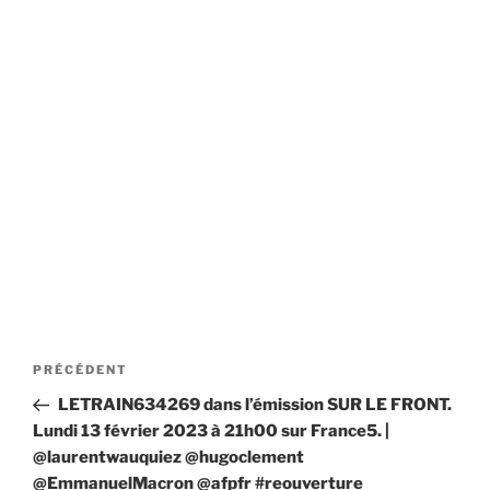
Navigation
Article
PRÉCÉDENT
de
précédent
LETRAIN634269 dans l’émission SUR LE FRONT.
l’article
Lundi 13 février 2023 à 21h00 sur France5. |
@laurentwauquiez @hugoclement
@EmmanuelMacron @afpfr #reouverture