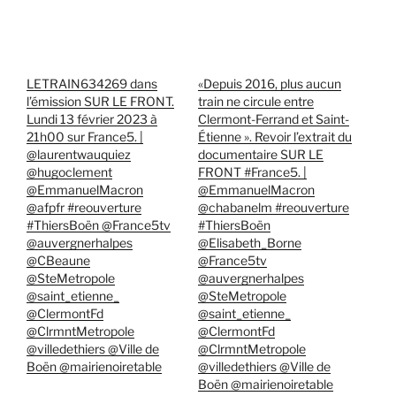
LETRAIN634269 dans
«Depuis 2016, plus aucun
l’émission SUR LE FRONT.
train ne circule entre
Lundi 13 février 2023 à
Clermont-Ferrand et Saint-
21h00 sur France5. |
Étienne ». Revoir l’extrait du
@laurentwauquiez
documentaire SUR LE
@hugoclement
FRONT #France5. |
@EmmanuelMacron
@EmmanuelMacron
@afpfr #reouverture
@chabanelm #reouverture
#ThiersBoën @France5tv
#ThiersBoën
@auvergnerhalpes
@Elisabeth_Borne
@CBeaune
@France5tv
@SteMetropole
@auvergnerhalpes
@saint_etienne_
@SteMetropole
@ClermontFd
@saint_etienne_
@ClrmntMetropole
@ClermontFd
@villedethiers @Ville de
@ClrmntMetropole
Boën @mairienoiretable
@villedethiers @Ville de
Boën @mairienoiretable