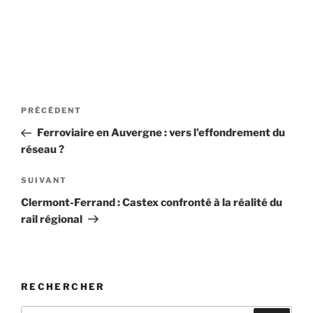
Navigation
Article
PRÉCÉDENT
de
précédent
Ferroviaire en Auvergne : vers l’effondrement du
l’article
réseau ?
Article
SUIVANT
suivant
Clermont-Ferrand : Castex confronté à la réalité du
rail régional
RECHERCHER