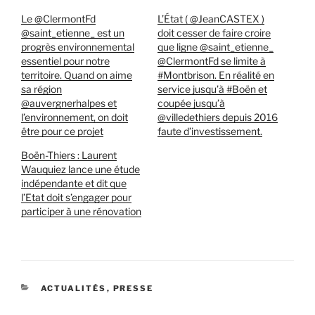
Le @ClermontFd
L’État ( @JeanCASTEX )
@saint_etienne_ est un
doit cesser de faire croire
progrès environnemental
que ligne @saint_etienne_
essentiel pour notre
@ClermontFd se limite à
territoire. Quand on aime
#Montbrison. En réalité en
sa région
service jusqu’à #Boën et
@auvergnerhalpes et
coupée jusqu’à
l’environnement, on doit
@villedethiers depuis 2016
être pour ce projet
faute d’investissement.
Boën-Thiers : Laurent
Wauquiez lance une étude
indépendante et dit que
l’Etat doit s’engager pour
participer à une rénovation
CATÉGORIES
ACTUALITÉS
,
PRESSE