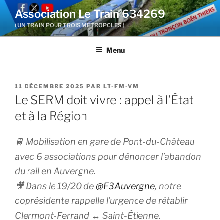
Aller
Association Le Train 634269
au
( UN TRAIN POUR TROIS METROPOLES )
contenu
principal
Menu
PUBLIÉ
11 DÉCEMBRE 2025
PAR
LT-FM-VM
LE
Le SERM doit vivre : appel à l’État
et à la Région
🚆 Mobilisation en gare de Pont-du-Château
avec 6 associations pour dénoncer l’abandon
du rail en Auvergne.
🎥 Dans le 19/20 de
@F3Auvergne
, notre
coprésidente rappelle l’urgence de rétablir
Clermont-Ferrand ↔ Saint-Étienne.