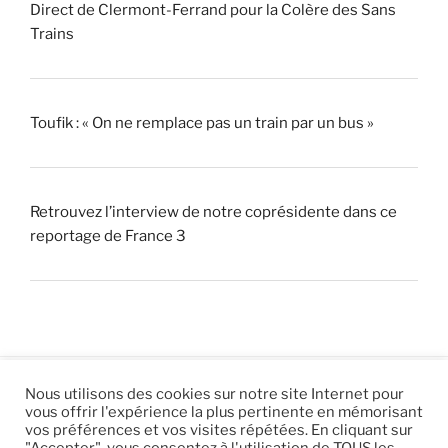
Direct de Clermont-Ferrand pour la Colère des Sans
Trains
Toufik : « On ne remplace pas un train par un bus »
Retrouvez l’interview de notre coprésidente dans ce
reportage de France 3
Nous utilisons des cookies sur notre site Internet pour
vous offrir l'expérience la plus pertinente en mémorisant
© 2026 |
Mentions légales
|
Hébergement
Eur’Net
.
|
vos préférences et vos visites répétées. En cliquant sur
"Accepter", vous consentez à l'utilisation de TOUS les