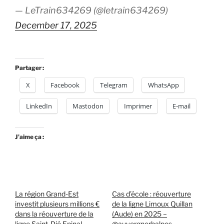
— LeTrain634269 (@letrain634269)
December 17, 2025
Partager :
X
Facebook
Telegram
WhatsApp
LinkedIn
Mastodon
Imprimer
E-mail
J’aime ça :
La région Grand-Est
Cas d’école : réouverture
investit plusieurs millions €
de la ligne Limoux Quillan
dans la réouverture de la
(Aude) en 2025 –
ligne Saint-Dié Epinal.
@auvergnerhalpes