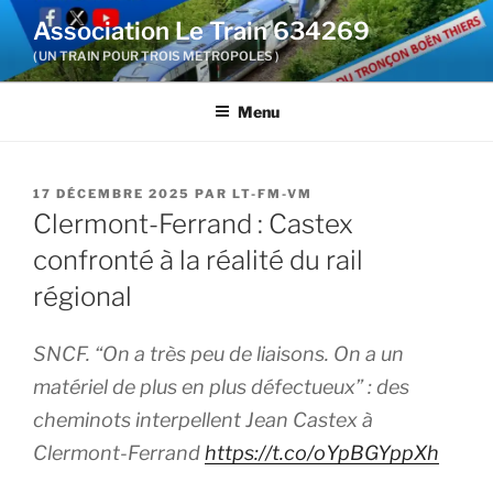
Aller
Association Le Train 634269
au
( UN TRAIN POUR TROIS METROPOLES )
contenu
principal
Menu
PUBLIÉ
17 DÉCEMBRE 2025
PAR
LT-FM-VM
LE
Clermont-Ferrand : Castex
confronté à la réalité du rail
régional
SNCF. “On a très peu de liaisons. On a un
matériel de plus en plus défectueux” : des
cheminots interpellent Jean Castex à
Clermont-Ferrand
https://t.co/oYpBGYppXh