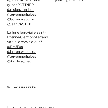
@JeanROTTNER
@regiongrandest
@auvergnerhalpes
@laurentwauquiez
@JeanCASTEX
La ligne ferroviaire Saint-
Etienne-Clermont-Ferrand
va-t-elle revoir le jour ?
@BrefEco
@laurentwauquiez
@auvergnerhalpes
@Aguilera_Fred
CATÉGORIES
ACTUALITÉS
Laisser un commentaire