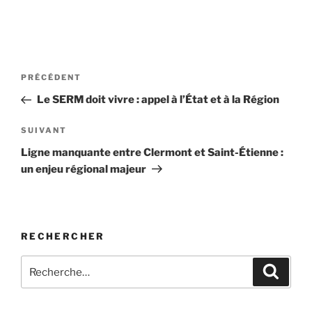
Navigation
Article
PRÉCÉDENT
de
précédent
Le SERM doit vivre : appel à l’État et à la Région
l’article
Article
SUIVANT
suivant
Ligne manquante entre Clermont et Saint-Étienne :
un enjeu régional majeur
RECHERCHER
Recherche
Recher
pour
: