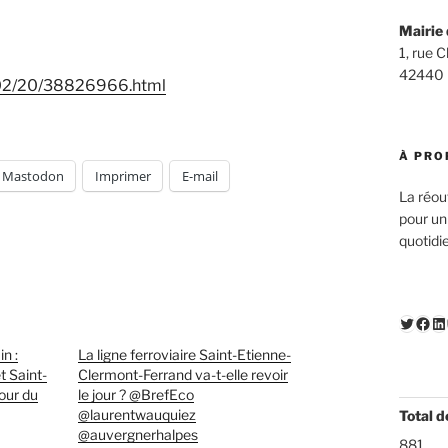
Mairie 
1, rue 
42440
1/02/20/38826966.html
À PRO
Mastodon
Imprimer
E-mail
La réou
pour un
quotidi
Twitte
Fac
Li
n :
La ligne ferroviaire Saint-Etienne-
t Saint-
Clermont-Ferrand va-t-elle revoir
tour du
le jour ? @BrefEco
@laurentwauquiez
Total d
@auvergnerhalpes
881