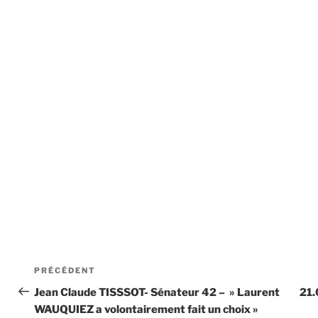
Navigation
Article
PRÉCÉDENT
de
précédent
Jean Claude TISSSOT- Sénateur 42 – » Laurent
21.
WAUQUIEZ a volontairement fait un choix »
l’article