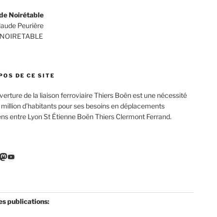
de Noirétable
Claude Peurière
 NOIRETABLE
POS DE CE SITE
verture de la liaison ferroviaire Thiers Boën est une nécessité
 million d’habitants pour ses besoins en déplacements
ens entre Lyon St Étienne Boën Thiers Clermont Ferrand.
r
ebook
nkedIn
Mastodon
YouTube
es publications: