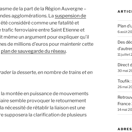
iasme de la part de la Région Auvergne –
ARTIC
randes agglomérations. La
suspension de
 été considéré comme une fatalité et
Plan d’u
rafic ferroviaire entre Saint Etienne et
6 août 2
it même un argument pour expliquer qu’il
Des déc
aines de millions d’euros pour maintenir cette
d’autre
u
plan de sauvegarde du réseau
.
11 juillet
Direct 
30 mai 2
grader la desserte, en nombre de trains et en
Toufik 
26 mai 2
et la montée en puissance de mouvements
Retrouv
iaire semble provoquer le retournement
France 
a nécessité de rétablir la liaison est une
14 mai 2
vre supposera la clarification de plusieurs
ADRES