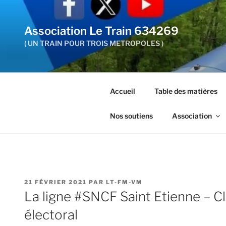
Aller
au
Association Le Train 634269
contenu
principal
( UN TRAIN POUR TROIS METROPOLES )
Accueil
Table des matières
Nos soutiens
Association
PUBLIÉ
21 FÉVRIER 2021
PAR
LT-FM-VM
LE
La ligne #SNCF Saint Etienne – C
électoral