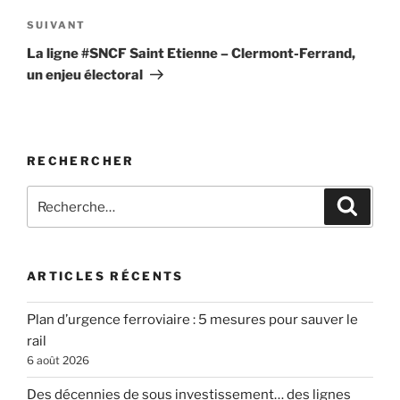
Article
SUIVANT
suivant
La ligne #SNCF Saint Etienne – Clermont-Ferrand,
un enjeu électoral
RECHERCHER
Recherche
Recher
pour
:
ARTICLES RÉCENTS
Plan d’urgence ferroviaire : 5 mesures pour sauver le
rail
6 août 2026
Des décennies de sous investissement… des lignes