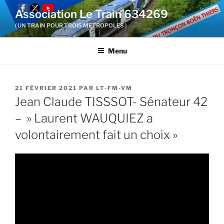
Aller
Association Le Train 634269
au
( UN TRAIN POUR TROIS METROPOLES )
contenu
principal
Menu
PUBLIÉ
21 FÉVRIER 2021
PAR
LT-FM-VM
LE
Jean Claude TISSSOT- Sénateur 42
– » Laurent WAUQUIEZ a
volontairement fait un choix »