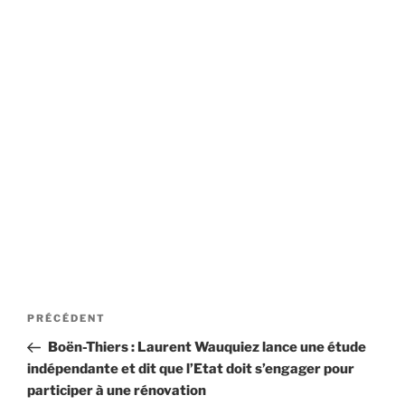
Navigation
Article
PRÉCÉDENT
de
précédent
Boën-Thiers : Laurent Wauquiez lance une étude
l’article
indépendante et dit que l’Etat doit s’engager pour
participer à une rénovation