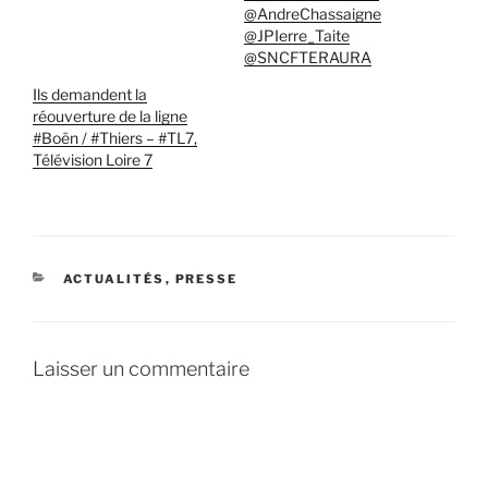
@AndreChassaigne
@JPIerre_Taite
@SNCFTERAURA
Ils demandent la
réouverture de la ligne
#Boën / #Thiers – #TL7,
Télévision Loire 7
CATÉGORIES
ACTUALITÉS
,
PRESSE
Laisser un commentaire