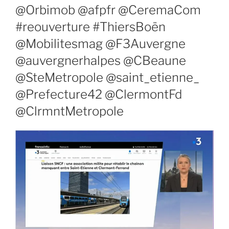
@Orbimob @afpfr @CeremaCom
#reouverture #ThiersBoën
@Mobilitesmag @F3Auvergne
@auvergnerhalpes @CBeaune
@SteMetropole @saint_etienne_
@Prefecture42 @ClermontFd
@ClrmntMetropole