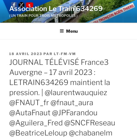
Aller
Association Le Train 634269
au
( UN TRAIN POUR TROIS METROPOLES )
contenu
principal
Menu
PUBLIÉ
18 AVRIL 2023
PAR
LT-FM-VM
LE
JOURNAL TÉLÉVISÉ France3
Auvergne – 17 avril 2023 :
LETRAIN634269 maintient la
pression. | @laurentwauquiez
@FNAUT_fr @fnaut_aura
@AutaFnaut @JPFarandou
@Aguilera_Fred @SNCFReseau
@BeatriceLeloup @chabanelm