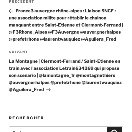
Article
PRÉCÉDENT
de
précédent
France3 auvergne rhône-alpes : Liaison SNCF :
l’article
une association milite pour rétablir le chainon
manquant entre Saint-Etienne et Clermont-Ferrand |
@F3Rhone_Alpes @F3Auvergne @auvergnerhalpes
@prefetrhone @laurentwauquiez @Aguilera_Fred
Article
SUIVANT
suivant
La Montagne | Clermont-Ferrand / Saint-Étienne en
train avec l’association Letrain634269 qui propose
son scénario | @lamontagne_fr @montagnethiers
@auvergnerhalpes @prefetrhone @laurentwauquiez
@Aguilera_Fred
RECHERCHER
Recherche
Recher