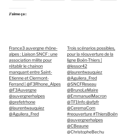
J’aime ça :
France3 auvergne rhône-
Trois scénarios possibles,
alpes : Liaison SNCF : une
pour la réouverture de la
association milite pour
ligne Boën-Thiers |
rétablir le chainon
@lessor42
manquant entre Saint-
@laurentwauquiez
Etienne et Clermont-
@Aguilera_Fred
Ferrand | @F3Rhone_Alpes
@SNCFReseau
@F3Auvergne
@BrunoLeMaire
@auvergnerhalpes
@EmmanuelMacron
@prefetrhone
@TF1Info @afpfr
@laurentwauquiez
@CeremaCom
@Aguilera_Fred
#reouverture #ThiersBoën
@auvergnerhalpes
@CBeaune
@ChristopheBechu