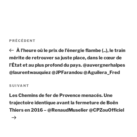
Navigation
Article
PRÉCÉDENT
de
précédent
À l’heure où le prix de l’énergie flambe (..), le train
l’article
mérite de retrouver sa juste place, dans le cœur de
l’État et au plus profond du pays. @auvergnerhalpes
@laurentwauquiez @JPFarandou @Aguilera_Fred
Article
SUIVANT
suivant
Les Chemins de fer de Provence menacés. Une
trajectoire identique avant la fermeture de Boën
Thiers en 2016 – @RenaudMuselier @CPZouOfficiel