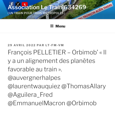
Aller
Association Le Train 634269
au
( UN TRAIN POUR TROIS METROPOLES )
contenu
principal
Menu
PUBLIÉ
29 AVRIL 2022
PAR
LT-FM-VM
LE
François PELLETIER – Orbimob’ « Il
y a un alignement des planètes
favorable au train ».
@auvergnerhalpes
@laurentwauquiez @ThomasAllary
@Aguilera_Fred
@EmmanuelMacron @Orbimob