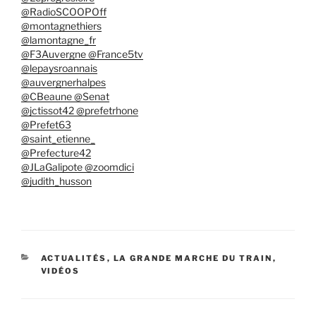
@RadioSCOOPOff
@montagnethiers
@lamontagne_fr
@F3Auvergne @France5tv
@lepaysroannais
@auvergnerhalpes
@CBeaune @Senat
@jctissot42 @prefetrhone
@Prefet63
@saint_etienne_
@Prefecture42
@JLaGalipote @zoomdici
@judith_husson
CATÉGORIES
ACTUALITÉS
,
LA GRANDE MARCHE DU TRAIN
,
VIDÉOS