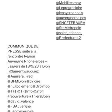
@Mobilitesmag
@Leprogresloire
@lepaysroannais
@auvergnerhalpes
@SNCFTERAURA
@SteMetropole
@saint_etienne_
@Prefecture42
COMMUNIQUE DE
PRESSE suite à la
rencontre Région
Auvergne Rhône-alpes –
usagers du 18/9/23 à Lyon
| @laurentwauquiez
@Aguilera_Fred
@BFMLyon @tl7loire
@hugoclement @Orbimob
@TF1 @TF1Info @afpfr
#reouverture #ThiersBoën
@david_valence
@FBAuvergne
@Leprogresloire