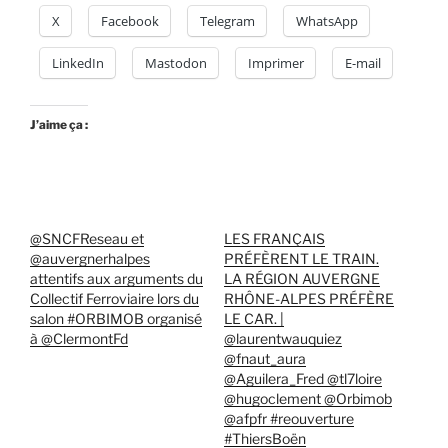
X
Facebook
Telegram
WhatsApp
LinkedIn
Mastodon
Imprimer
E-mail
J’aime ça :
@SNCFReseau et
LES FRANÇAIS
@auvergnerhalpes
PRÉFÈRENT LE TRAIN.
attentifs aux arguments du
LA RÉGION AUVERGNE
Collectif Ferroviaire lors du
RHÔNE-ALPES PRÉFÈRE
salon #ORBIMOB organisé
LE CAR. |
à @ClermontFd
@laurentwauquiez
@fnaut_aura
@Aguilera_Fred @tl7loire
@hugoclement @Orbimob
@afpfr #reouverture
#ThiersBoën