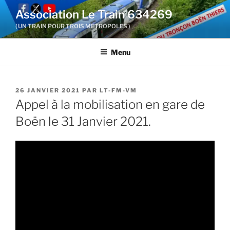
Aller
Association Le Train 634269
au
( UN TRAIN POUR TROIS METROPOLES )
contenu
principal
Menu
PUBLIÉ
26 JANVIER 2021
PAR
LT-FM-VM
LE
Appel à la mobilisation en gare de
Boën le 31 Janvier 2021.