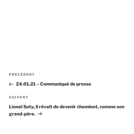
Navigation
Article
PRÉCÉDENT
de
précédent
24.01.21 – Communiqué de presse
l’article
Article
SUIVANT
suivant
Lionel Suty, il rêvait de devenir cheminot, comme son
grand-père.