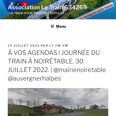
Aller
Association Le Train 634269
au
( UN TRAIN POUR TROIS METROPOLES )
contenu
principal
Menu
PUBLIÉ
15 JUILLET 2022
PAR
LT-FM-VM
LE
À VOS AGENDAS ! JOURNÉE DU
TRAIN À NOIRÉTABLE. 30
JUILLET 2022. | @mairienoiretable
@auvergnerhalpes