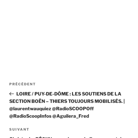
Navigation
Article
PRÉCÉDENT
de
précédent
LOIRE / PUY-DE-DÔME : LES SOUTIENS DE LA
l’article
SECTION BOËN – THIERS TOUJOURS MOBILISÉS. |
@laurentwauquiez @RadioSCOOPOff
@RadioScoopInfos @Aguilera_Fred
Article
SUIVANT
suivant