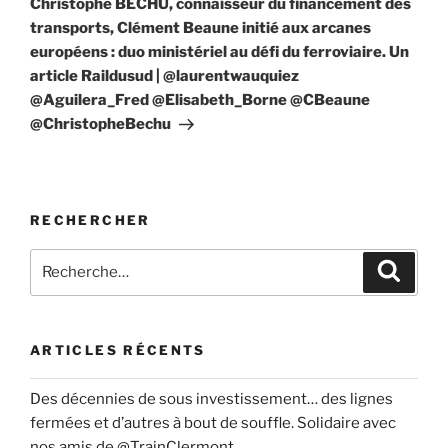
Christophe BÉCHU, connaisseur du financement des
transports, Clément Beaune initié aux arcanes
européens : duo ministériel au défi du ferroviaire. Un
article Raildusud | @laurentwauquiez
@Aguilera_Fred @Elisabeth_Borne @CBeaune
@ChristopheBechu
RECHERCHER
Recherche
Recher
pour
:
ARTICLES RÉCENTS
Des décennies de sous investissement… des lignes
fermées et d’autres à bout de souffle. Solidaire avec
nos amis de @TrainClermont