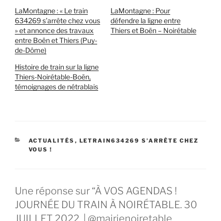
LaMontagne : « Le train
LaMontagne : Pour
634269 s’arrête chez vous
défendre la ligne entre
» et annonce des travaux
Thiers et Boën – Noirétable
entre Boën et Thiers (Puy-
de-Dôme)
Histoire de train sur la ligne
Thiers-Noirétable-Boën,
témoignages de nétrablais
CATÉGORIES
ACTUALITÉS
,
LETRAIN634269 S’ARRÊTE CHEZ
VOUS !
Une réponse sur “À VOS AGENDAS !
JOURNÉE DU TRAIN À NOIRÉTABLE. 30
JUILLET 2022. | @mairienoiretable