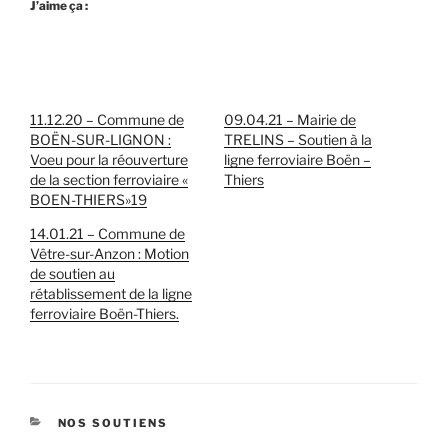
J’aime ça :
11.12.20 – Commune de
09.04.21 – Mairie de
BOËN-SUR-LIGNON :
TRELINS – Soutien à la
Voeu pour la réouverture
ligne ferroviaire Boën –
de la section ferroviaire «
Thiers
BOEN-THIERS»19
14.01.21 – Commune de
Vêtre-sur-Anzon : Motion
de soutien au
rétablissement de la ligne
ferroviaire Boën-Thiers.
CATÉGORIES
NOS SOUTIENS