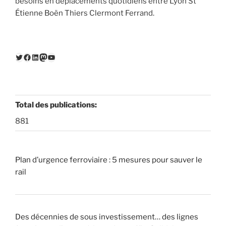
besoins en déplacements quotidiens entre Lyon St
Étienne Boën Thiers Clermont Ferrand.
Twitter
Facebook
LinkedIn
Mastodon
YouTube
Total des publications:
881
Plan d’urgence ferroviaire : 5 mesures pour sauver le
rail
Des décennies de sous investissement… des lignes