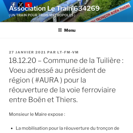
Aller
Association Le Train 634269
au
( UN TRAIN POUR TROIS METROPOLES )
contenu
principal
Menu
PUBLIÉ
27 JANVIER 2021
PAR
LT-FM-VM
LE
18.12.20 – Commune de la Tuilière :
Voeu adressé au président de
région ( #AURA ) pour la
réouverture de la voie ferroviaire
entre Boën et Thiers.
Monsieur le Maire expose :
La mobilisation pour la réouverture du tronçon de