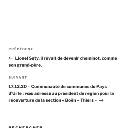
Navigation
Article
PRÉCÉDENT
de
précédent
Lionel Suty, il rêvait de devenir cheminot, comme
l’article
son grand-père.
Article
SUIVANT
suivant
17.12.20 – Communauté de communes du Pays
d’Urfé : vœu adressé au président de région pour la
réouverture de la section « Boën – Thiers »
RECHERCHER