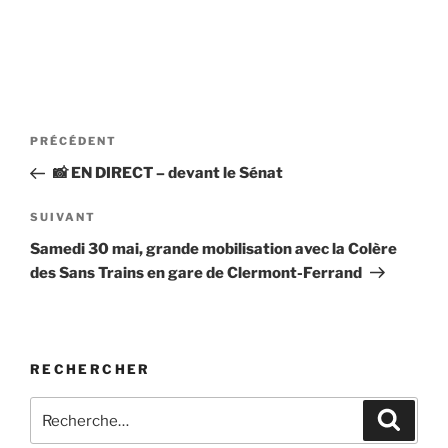
Navigation
Article
PRÉCÉDENT
de
précédent
📸 EN DIRECT – devant le Sénat
l’article
Article
SUIVANT
suivant
Samedi 30 mai, grande mobilisation avec la Colère
des Sans Trains en gare de Clermont-Ferrand
RECHERCHER
Recherche
Recher
pour