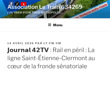
Aller
Association Le Train 634269
au
( UN TRAIN POUR TROIS METROPOLES )
contenu
principal
Menu
PUBLIÉ
14 AVRIL 2026
PAR
LT-FM-VM
LE
𝗝𝗼𝘂𝗿𝗻𝗮𝗹 𝟰𝟮𝗧𝗩 : Rail en péril : La
ligne Saint-Étienne-Clermont au
cœur de la fronde sénatoriale