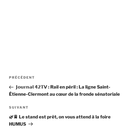
Navigation
Article
PRÉCÉDENT
de
précédent
𝗝𝗼𝘂𝗿𝗻𝗮𝗹 𝟰𝟮𝗧𝗩 : Rail en péril : La ligne Saint-
l’article
Étienne-Clermont au cœur de la fronde sénatoriale
Article
SUIVANT
suivant
🌿🚆 Le stand est prêt, on vous attend à la foire
HUMUS