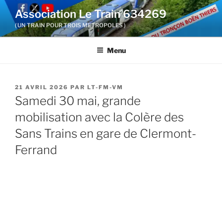
Aller
Association Le Train 634269
au
( UN TRAIN POUR TROIS METROPOLES )
contenu
principal
Menu
PUBLIÉ
21 AVRIL 2026
PAR
LT-FM-VM
LE
Samedi 30 mai, grande
mobilisation avec la Colère des
Sans Trains en gare de Clermont-
Ferrand