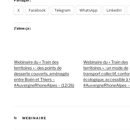
Partager :
X
Facebook
Telegram
WhatsApp
LinkedIn
J’aime ça :
Webinaire du « Train des
Webinaire du « Train des
territoires » : des points de
territoires » : un mode de
desserte couverts, aménagés
transport collectif, confor
entre Boën et Thiers –
écologique, accessible à 
#AuvergneRhoneAlpes – (12/26)
#AuvergneRhoneAlpes – 
CATÉGORIES
WEBINAIRE