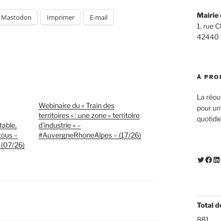
Mairie 
Mastodon
Imprimer
E-mail
1, rue 
42440
À PRO
La réou
Webinaire du « Train des
pour un
territoires » : une zone « territoire
quotidi
table,
d’industrie » –
tous –
#AuvergneRhoneAlpes – (17/26)
(07/26)
Twitte
Fac
Li
Total d
881