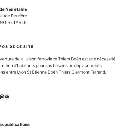
de Noirétable
Claude Peurière
 NOIRETABLE
POS DE CE SITE
verture de la liaison ferroviaire Thiers Boën est une nécessité
 million d’habitants pour ses besoins en déplacements
ens entre Lyon St Étienne Boën Thiers Clermont Ferrand.
r
ebook
nkedIn
Mastodon
YouTube
es publications: