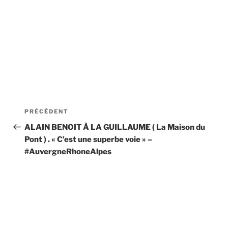
Navigation
Article
PRÉCÉDENT
de
précédent
ALAIN BENOIT À LA GUILLAUME ( La Maison du
Pont ) . « C’est une superbe voie » –
l’article
#AuvergneRhoneAlpes