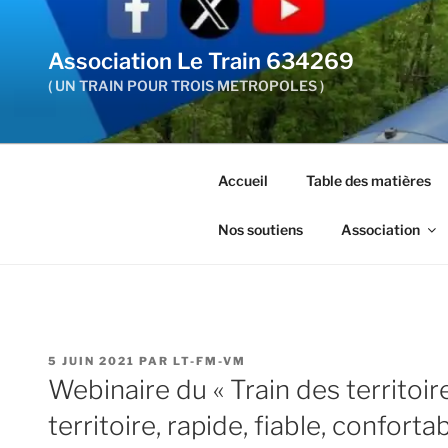
Aller
au
Association Le Train 634269
contenu
principal
( UN TRAIN POUR TROIS METROPOLES )
Accueil
Table des matières
Nos soutiens
Association
PUBLIÉ
5 JUIN 2021
PAR
LT-FM-VM
LE
Webinaire du « Train des territoire
territoire, rapide, fiable, conforta