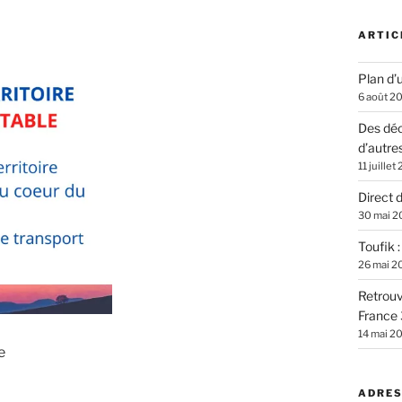
ARTIC
Plan d’u
6 août 2
Des déc
d’autre
11 juillet
Direct 
30 mai 2
Toufik 
26 mai 2
Retrouv
France 
14 mai 2
e
ADRES