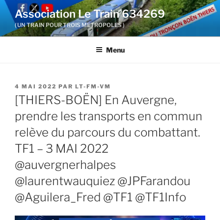
Aller
Association Le Train 634269
au
( UN TRAIN POUR TROIS METROPOLES )
contenu
principal
Menu
PUBLIÉ
4 MAI 2022
PAR
LT-FM-VM
LE
[THIERS-BOËN] En Auvergne,
prendre les transports en commun
relève du parcours du combattant.
TF1 – 3 MAI 2022
@auvergnerhalpes
@laurentwauquiez @JPFarandou
@Aguilera_Fred @TF1 @TF1Info