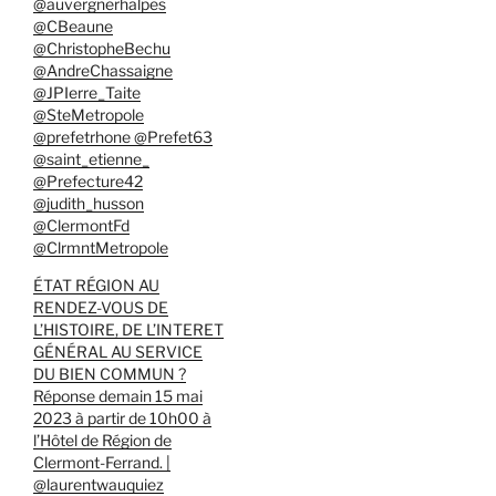
@auvergnerhalpes
@CBeaune
@ChristopheBechu
@AndreChassaigne
@JPIerre_Taite
@SteMetropole
@prefetrhone @Prefet63
@saint_etienne_
@Prefecture42
@judith_husson
@ClermontFd
@ClrmntMetropole
ÉTAT RÉGION AU
RENDEZ-VOUS DE
L’HISTOIRE, DE L’INTERET
GÉNÉRAL AU SERVICE
DU BIEN COMMUN ?
Réponse demain 15 mai
2023 à partir de 10h00 à
l’Hôtel de Région de
Clermont-Ferrand. |
@laurentwauquiez