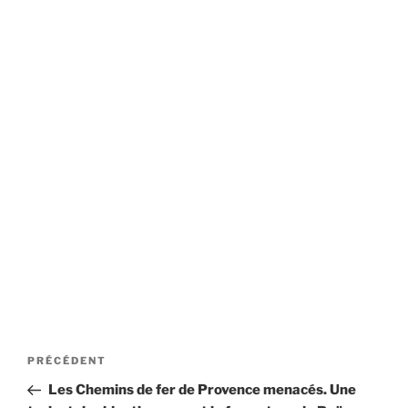
Navigation
Article
PRÉCÉDENT
de
précédent
Les Chemins de fer de Provence menacés. Une
l’article