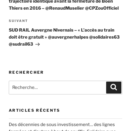
trajectoire identique avant la fermeture de Boën
Thiers en 2016 – @RenaudMuselier @CPZouOfficiel
Article
SUIVANT
suivant
SUD RAIL Auvergne Nivernais – « L’accès au train
doit être gratuit » @auvergnerhalpes @solidaires63
@sudrail63
RECHERCHER
Recherche
Recher
pour
:
ARTICLES RÉCENTS
Des décennies de sous investissement… des lignes