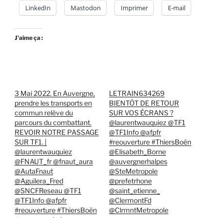
LinkedIn
Mastodon
Imprimer
E-mail
J’aime ça :
3 Mai 2022. En Auvergne,
LETRAIN634269
prendre les transports en
BIENTÔT DE RETOUR
commun relève du
SUR VOS ÉCRANS ?
parcours du combattant.
@laurentwauquiez @TF1
REVOIR NOTRE PASSAGE
@TF1Info @afpfr
SUR TF1. |
#reouverture #ThiersBoën
@laurentwauquiez
@Elisabeth_Borne
@FNAUT_fr @fnaut_aura
@auvergnerhalpes
@AutaFnaut
@SteMetropole
@Aguilera_Fred
@prefetrhone
@SNCFReseau @TF1
@saint_etienne_
@TF1Info @afpfr
@ClermontFd
#reouverture #ThiersBoën
@ClrmntMetropole