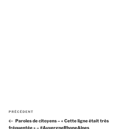
Navigation
Article
PRÉCÉDENT
de
précédent
Paroles de citoyens – « Cette ligne était très
l’article
fréquentée » – #AuvergneRhoneAlpes