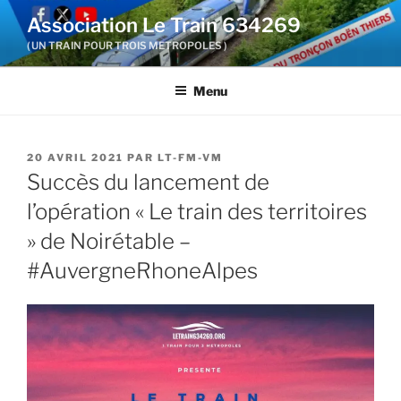
Aller
Association Le Train 634269
au
( UN TRAIN POUR TROIS METROPOLES )
contenu
principal
Menu
PUBLIÉ
20 AVRIL 2021
PAR
LT-FM-VM
LE
Succès du lancement de
l’opération « Le train des territoires
» de Noirétable –
#AuvergneRhoneAlpes