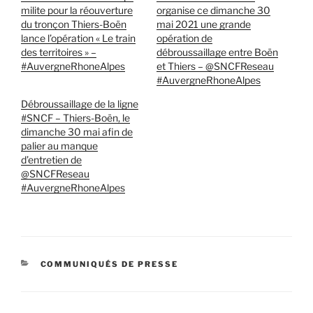
milite pour la réouverture
organise ce dimanche 30
du tronçon Thiers-Boën
mai 2021 une grande
lance l’opération « Le train
opération de
des territoires » –
débroussaillage entre Boën
#AuvergneRhoneAlpes
et Thiers – @SNCFReseau
#AuvergneRhoneAlpes
Débroussaillage de la ligne
#SNCF – Thiers-Boën, le
dimanche 30 mai afin de
palier au manque
d’entretien de
@SNCFReseau
#AuvergneRhoneAlpes
CATÉGORIES
COMMUNIQUÉS DE PRESSE