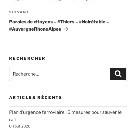
Article
SUIVANT
suivant
Paroles de citoyens – #Thiers – #Noirétable –
#AuvergneRhoneAlpes
RECHERCHER
Recherche
Recher
pour
:
ARTICLES RÉCENTS
Plan d’urgence ferroviaire : 5 mesures pour sauver le
rail
6 août 2026