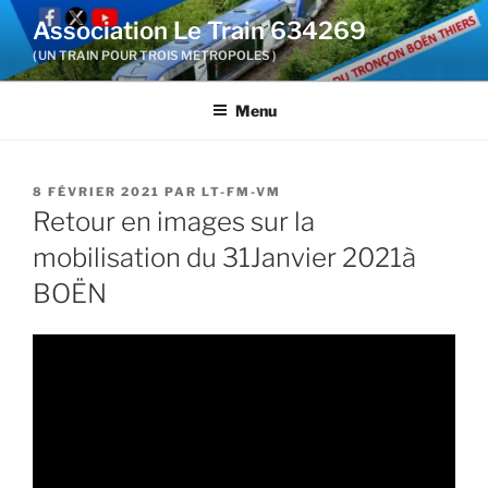
Aller
Association Le Train 634269
au
( UN TRAIN POUR TROIS METROPOLES )
contenu
principal
Menu
PUBLIÉ
8 FÉVRIER 2021
PAR
LT-FM-VM
LE
Retour en images sur la
mobilisation du 31Janvier 2021à
BOËN