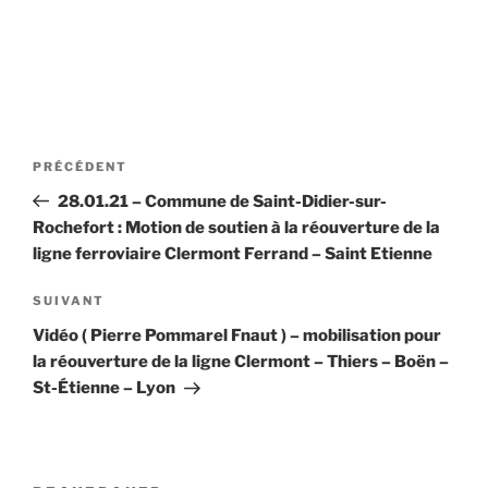
Navigation
Article
PRÉCÉDENT
de
précédent
28.01.21 – Commune de Saint-Didier-sur-
l’article
Rochefort : Motion de soutien à la réouverture de la
ligne ferroviaire Clermont Ferrand – Saint Etienne
Article
SUIVANT
suivant
Vidéo ( Pierre Pommarel Fnaut ) – mobilisation pour
la réouverture de la ligne Clermont – Thiers – Boën –
St-Étienne – Lyon