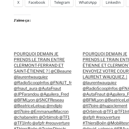
X
Facebook
Telegram
WhatsApp
LinkedIn
J’aime ça :
POURQUOI DEMAIN JE
POURQUOI DEMAIN JE
PRENDS LE TRAIN ENTRE
PRENDS LE TRAIN ENTR
CLERMONT-FERRAND ET
ÉTIENNE ET CLERMONT
SAINT-ÉTIENNE ? | @CBeaune
ENVOYEZ VOTRE COUR
@laurentwauquiez
LAURENT WAUQUIEZ. |
@RadioScoopInfos @FNAUT_fr
@laurentwauquiez
@fnaut_aura @AutaFnaut
@RadioScoopInfos @FN
@JPFarandou @Aguilera_Fred
@AutaFnaut @Aguilera_F
@BFMLyon @SNCFReseau
@BFMLyon @BeatriceLe
@BeatriceLeloup @mdiplo
@tl7loire @hugoclement
@tl7loire @EmmanuelMacron
@Orbimob @TF1 @TF1In
@chabanelm @Orbimob @TF1
@afpfr #reouverture
@TF1Info @afpfr #reouverture
#ThiersBoën @Mobilite
#ThiersBoën @TrainsDirects
@david_valence @FBAu