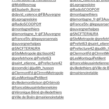
@Mobilitesmag
@Leprogresloire
@Elisabeth_Borne
@RadioSCOOPOff
@david_valence @FBAuvergne
@montagnethiers
@Leprogresloire
@lamontagne_fr @F3Au
@RadioSCOOPOff
@France5tv @lepaysroan
@montagnethiers
@auvergnerhalpes
@lamontagne_fr @F3Auvergne
@SNCFTERAURA
@France5tv @lepaysroannais
@SteMetropole @prefet
@auvergnerhalpes
@Prefet63 @saint_etien
@SNCFTERAURA
@Prefecture42 @judith_
@SteMetropole @jctissot42
@ClermontFd @ClrmntMe
@prefetrhone @Prefet63
@LesMontsquiPetillent
@saint_etienne_ @Prefecture42
@francebleusaintetiennel
@zoomdici @judith_husson
@villedethiers @Ville de
@ClermontFd @ClrmntMetropole
@mairienoiretable
@LesMontsquiPetillent
@villedemontbrison @Orbimob
@francebleusaintetienneloire
@Véronique Béné @villedethiers
@Ville de Boën @mairienoiretable