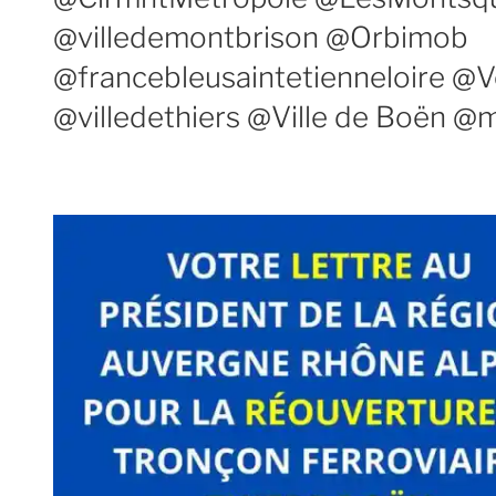
@villedemontbrison @Orbimob
@francebleusaintetienneloire @
@villedethiers @Ville de Boën @m