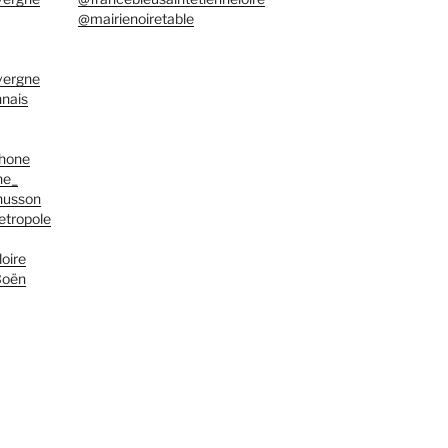
@mairienoiretable
vergne
nais
rhone
ne_
husson
tropole
oire
 Boën