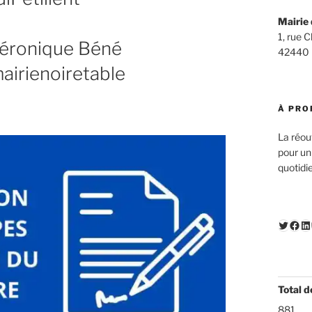
Mairie 
1, rue 
Véronique Béné
42440
airienoiretable
À PRO
La réou
pour un
quotidi
Twitte
Fac
Li
Total d
881