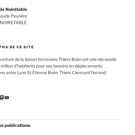
de Noirétable
Claude Peurière
 NOIRETABLE
POS DE CE SITE
verture de la liaison ferroviaire Thiers Boën est une nécessité
 million d’habitants pour ses besoins en déplacements
ens entre Lyon St Étienne Boën Thiers Clermont Ferrand.
r
ebook
nkedIn
Mastodon
YouTube
es publications: