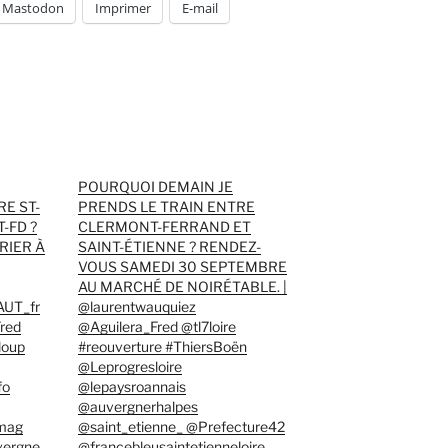
Mastodon
Imprimer
E-mail
POURQUOI DEMAIN JE
E ST-
PRENDS LE TRAIN ENTRE
-FD ?
CLERMONT-FERRAND ET
RIER À
SAINT-ÉTIENNE ? RENDEZ-
VOUS SAMEDI 30 SEPTEMBRE
AU MARCHÉ DE NOIRÉTABLE. |
AUT_fr
@laurentwauquiez
red
@Aguilera_Fred @tl7loire
loup
#reouverture #ThiersBoën
@Leprogresloire
fo
@lepaysroannais
@auvergnerhalpes
smag
@saint_etienne_ @Prefecture42
vergne
@francebleusaintetienneloire