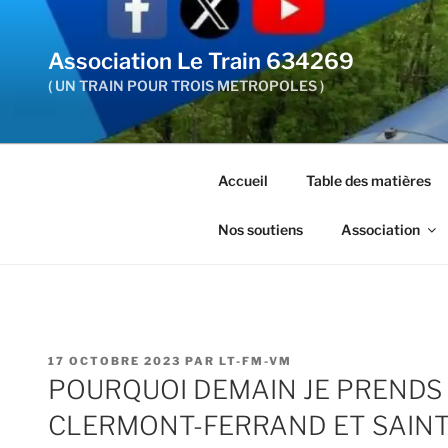
Aller
au
Association Le Train 634269
contenu
principal
( UN TRAIN POUR TROIS METROPOLES )
Accueil
Table des matières
Nos soutiens
Association
PUBLIÉ
17 OCTOBRE 2023
PAR
LT-FM-VM
LE
POURQUOI DEMAIN JE PRENDS 
CLERMONT-FERRAND ET SAINT-