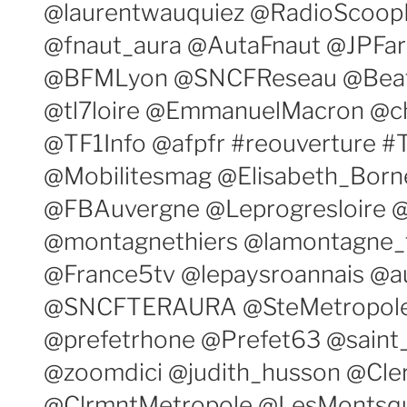
@laurentwauquiez @RadioScoop
@fnaut_aura @AutaFnaut @JPFar
@BFMLyon @SNCFReseau @Beatr
@tl7loire @EmmanuelMacron @
@TF1Info @afpfr #reouverture #
@Mobilitesmag @Elisabeth_Born
@FBAuvergne @Leprogresloire
@montagnethiers @lamontagne_
@France5tv @lepaysroannais @a
@SNCFTERAURA @SteMetropole 
@prefetrhone @Prefet63 @saint
@zoomdici @judith_husson @Cl
@ClrmntMetropole @LesMontsqui