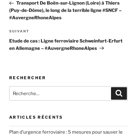
précédent
Transport De Boën-sur-Lignon (Loire) à Thiers
l’article
(Puy-de-Dôme), le long de la terrible ligne #SNCF –
#AuvergneRhoneAlpes
Article
SUIVANT
suivant
Etude de cas : Ligne ferroviaire Schweinfurt-Erfurt
en Allemagne – #AuvergneRhoneAlpes
RECHERCHER
Recherche
Recher
pour
:
ARTICLES RÉCENTS
Plan d’urgence ferroviaire : 5 mesures pour sauver le