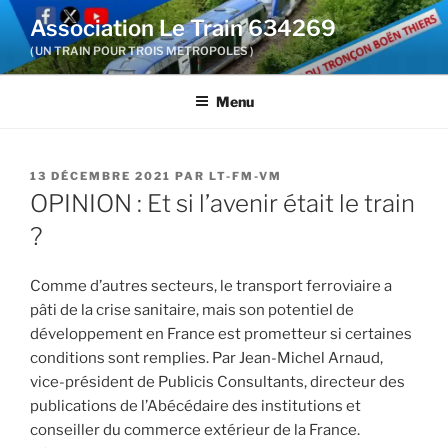
Aller
Association Le Train 634269
au
( UN TRAIN POUR TROIS METROPOLES )
contenu
principal
Menu
PUBLIÉ
13 DÉCEMBRE 2021
PAR
LT-FM-VM
LE
OPINION : Et si l’avenir était le train
?
Comme d’autres secteurs, le transport ferroviaire a
pâti de la crise sanitaire, mais son potentiel de
développement en France est prometteur si certaines
conditions sont remplies. Par Jean-Michel Arnaud,
vice-président de Publicis Consultants, directeur des
publications de l’Abécédaire des institutions et
conseiller du commerce extérieur de la France.