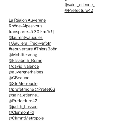
@saint_etienne_
@Prefecture42
La Région Auvergne
Rhône-Alpes vous
transporte…à 30 km/h ! |
@laurentwauquiez
@Aguilera_Fred @afpfr
#reouverture #ThiersBoën
@Mobilitesmag
@Elisabeth_Borne
@david_valence
@auvergnerhalpes
@CBeaune
@SteMetropole
@prefetrhone @Prefet63
@saint_etienne_
@Prefecture42
@judith_husson
@ClermontFd
@ClrmntMetropole