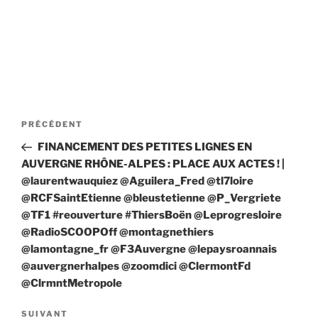
Navigation
Article
PRÉCÉDENT
de
précédent
FINANCEMENT DES PETITES LIGNES EN
l’article
AUVERGNE RHÔNE-ALPES : PLACE AUX ACTES ! |
@laurentwauquiez @Aguilera_Fred @tl7loire
@RCFSaintEtienne @bleustetienne @P_Vergriete
@TF1 #reouverture #ThiersBoën @Leprogresloire
@RadioSCOOPOff @montagnethiers
@lamontagne_fr @F3Auvergne @lepaysroannais
@auvergnerhalpes @zoomdici @ClermontFd
@ClrmntMetropole
Article
SUIVANT