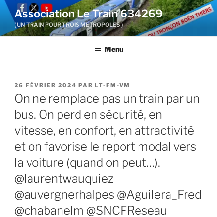
Aller
Association Le Train 634269
au
( UN TRAIN POUR TROIS METROPOLES )
contenu
principal
Menu
PUBLIÉ
26 FÉVRIER 2024
PAR
LT-FM-VM
LE
On ne remplace pas un train par un
bus. On perd en sécurité, en
vitesse, en confort, en attractivité
et on favorise le report modal vers
la voiture (quand on peut…).
@laurentwauquiez
@auvergnerhalpes @Aguilera_Fred
@chabanelm @SNCFReseau