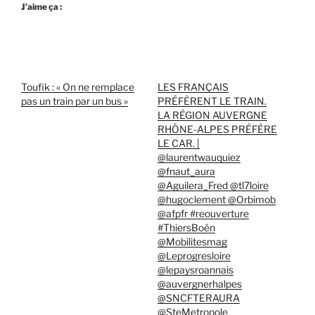
J’aime ça :
Toufik : « On ne remplace
LES FRANÇAIS
pas un train par un bus »
PRÉFÈRENT LE TRAIN.
LA RÉGION AUVERGNE
RHÔNE-ALPES PRÉFÈRE
LE CAR. |
@laurentwauquiez
@fnaut_aura
@Aguilera_Fred @tl7loire
@hugoclement @Orbimob
@afpfr #reouverture
#ThiersBoën
@Mobilitesmag
@Leprogresloire
@lepaysroannais
@auvergnerhalpes
@SNCFTERAURA
@SteMetropole