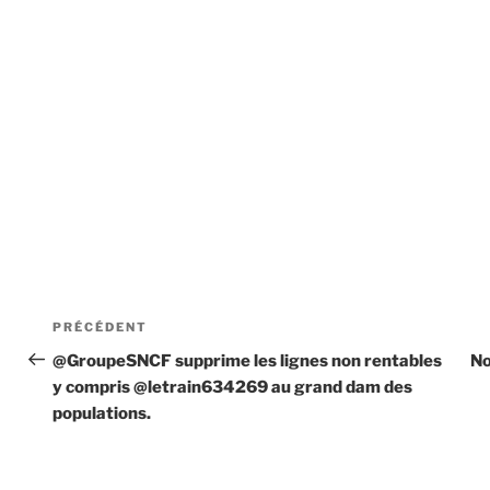
Navigation
Article
PRÉCÉDENT
de
précédent
@GroupeSNCF supprime les lignes non rentables
No
y compris @letrain634269 au grand dam des
l’article
populations.