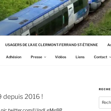
USAGERS DE L’AXE CLERMONT-FERRAND ST-ÉTIENNE
Ac
Adhésion
Presse
Vidéos
Liens
Contact
RECHE
 depuis 2016 !
Recher
pour
!
pic.twitter.com/UJndLgMg8R
: