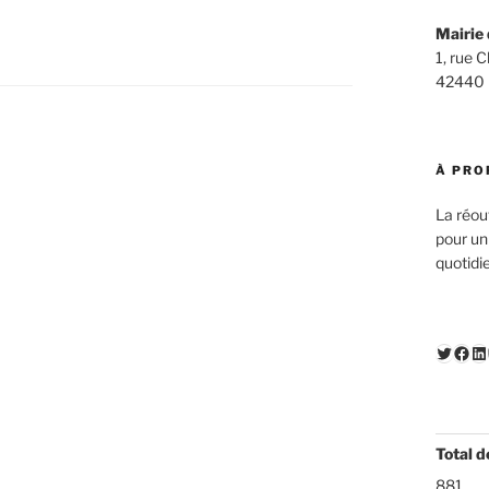
Mairie 
1, rue 
42440
À PRO
La réou
pour un
quotidi
Twitte
Fac
Li
Total d
881