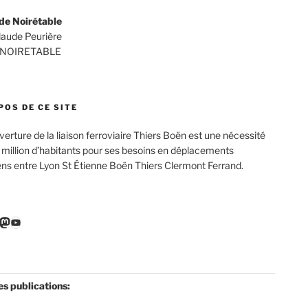
de Noirétable
Claude Peurière
 NOIRETABLE
POS DE CE SITE
verture de la liaison ferroviaire Thiers Boën est une nécessité
 million d’habitants pour ses besoins en déplacements
ens entre Lyon St Étienne Boën Thiers Clermont Ferrand.
r
ebook
nkedIn
Mastodon
YouTube
es publications: