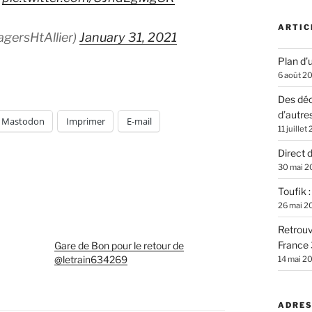
ARTIC
agersHtAllier)
January 31, 2021
Plan d’u
6 août 2
Des déc
d’autre
Mastodon
Imprimer
E-mail
11 juillet
Direct 
30 mai 2
Toufik 
26 mai 2
Retrouv
France 
Gare de Bon pour le retour de
@letrain634269
14 mai 2
ADRES