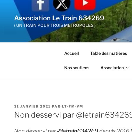
Aller
au
Association Le Train 634269
contenu
principal
( UN TRAIN POUR TROIS METROPOLES )
Accueil
Table des matières
Nos soutiens
Association
PUBLIÉ
31 JANVIER 2021
PAR
LT-FM-VM
LE
Non desservi par @letrain634269
Non desservi par
@letrain634269
depuis 2016 