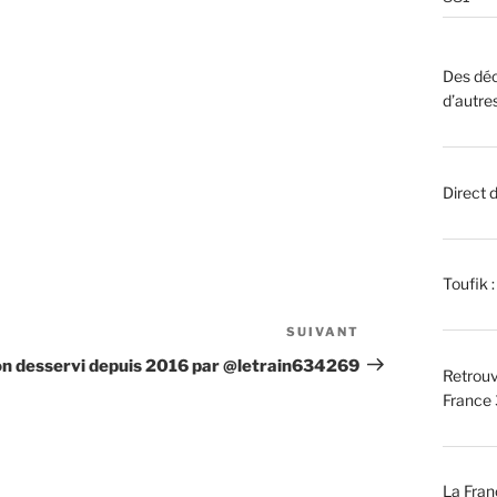
Des déc
d’autre
Direct 
Toufik 
SUIVANT
Article
suivant
n desservi depuis 2016 par @letrain634269
Retrouv
France 
La Fran