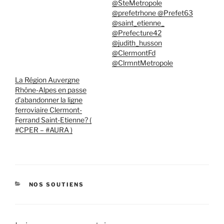
@SteMetropole
@prefetrhone @Prefet63
@saint_etienne_
@Prefecture42
@judith_husson
@ClermontFd
@ClrmntMetropole
La Région Auvergne
Rhône-Alpes en passe
d’abandonner la ligne
ferroviaire Clermont-
Ferrand Saint-Etienne? (
#CPER – #AURA )
CATÉGORIES
NOS SOUTIENS