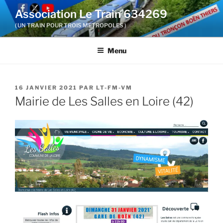
Aller
Association Le Train 634269
au
( UN TRAIN POUR TROIS METROPOLES )
contenu
principal
Menu
PUBLIÉ
16 JANVIER 2021
PAR
LT-FM-VM
LE
Mairie de Les Salles en Loire (42)