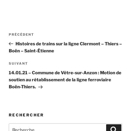
Navigation
Article
PRÉCÉDENT
de
précédent
Histoires de trains sur la ligne Clermont – Thiers –
l’article
Boën – Saint-Étienne
Article
SUIVANT
suivant
14.01.21 – Commune de Vêtre-sur-Anzon : Motion de
soutien au rétablissement de la ligne ferroviaire
Boën-Thiers.
RECHERCHER
Recherche
Recher