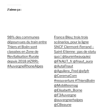
J’aime ça :
98% des communes
France Bleu; trois trois
dépourvues du train entre
scénarios, pour la ligne
Thiers et Boën sont
SNCF Clermont-Ferrand –
classées en Zone de
Saint-Etienne : pas de statu
Revitalisation Rurale
quo | @laurentwauquiez
depuis 2018 (#ZRR)-
@FNAUT_fr @fnaut_aura
#AuvergneRhoneAlpes
@AutaFnaut
@Aguilera_Fred @afpfr
@CeremaCom
#reouverture #ThiersBoën
@Mobilitesmag
@Elisabeth_Borne
@F3Auvergne
@auvergnerhalpes
@CBeaune