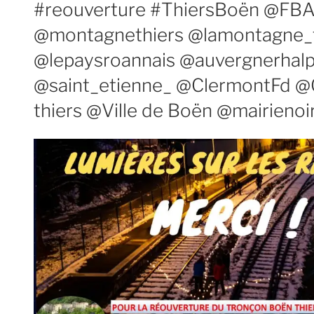
#reouverture #ThiersBoën @FBA
@montagnethiers @lamontagne_
@lepaysroannais @auvergnerhal
@saint_etienne_ @ClermontFd @C
thiers @Ville de Boën @mairienoi