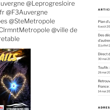
uvergne @Leprogresloire
ARTIC
fr @F3Auvergne
pes @SteMetropole
Plan d’u
6 août 2
lrmntMetropole @ville de
Des déc
retable
d’autre
11 juillet
Direct 
30 mai 2
Toufik 
26 mai 2
Retrouv
France 
14 mai 2
ADRES