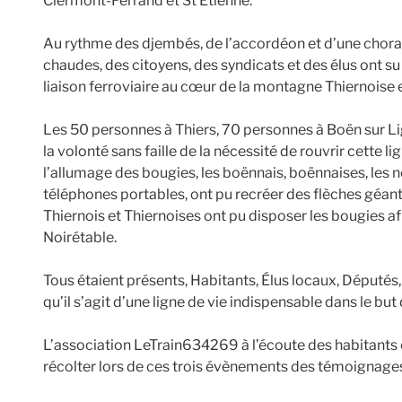
Clermont-Ferrand et St Etienne.
Au rythme des djembés, de l’accordéon et d’une choral
chaudes, des citoyens, des syndicats et des élus ont
liaison ferroviaire au cœur de la montagne Thiernoise 
Les 50 personnes à Thiers, 70 personnes à Boën sur L
la volonté sans faille de la nécessité de rouvrir cette li
l’allumage des bougies, les boënnais, boënnaises, les né
téléphones portables, ont pu recréer des flèches géante
Thiernois et Thiernoises ont pu disposer les bougies af
Noirétable.
Tous étaient présents, Habitants, Élus locaux, Députés
qu’il s’agit d’une ligne de vie indispensable dans le but 
L’association LeTrain634269 à l’écoute des habitants
récolter lors de ces trois évènements des témoignages