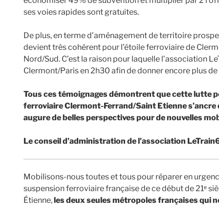
économiser 49% de subvention et multiplier par 2 l’offr
ses voies rapides sont gratuites.
De plus, en terme d’aménagement de territoire prospecti
devient très cohérent pour l’étoile ferroviaire de Cler
Nord/Sud. C’est la raison pour laquelle l’association Le
Clermont/Paris en 2h30 afin de donner encore plus de
Tous ces témoignages démontrent que cette lutte pou
ferroviaire Clermont-Ferrand/Saint Etienne s’ancre d
augure de belles perspectives pour de nouvelles mob
Le conseil d’administration de l’association LeTra
Mobilisons-nous toutes et tous pour réparer en urgenc
suspension ferroviaire française de ce début de 21ᵉ si
Étienne,
les deux seules métropoles françaises qui ne 