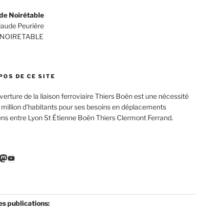
de Noirétable
Claude Peurière
 NOIRETABLE
POS DE CE SITE
verture de la liaison ferroviaire Thiers Boën est une nécessité
 million d’habitants pour ses besoins en déplacements
ens entre Lyon St Étienne Boën Thiers Clermont Ferrand.
r
ebook
nkedIn
Mastodon
YouTube
es publications: