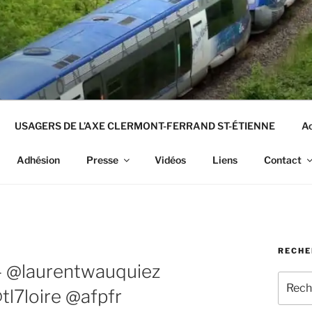
USAGERS DE L’AXE CLERMONT-FERRAND ST-ÉTIENNE
Ac
Adhésion
Presse
Vidéos
Liens
Contact
RECHE
 – @laurentwauquiez
Recher
l7loire @afpfr
pour
: