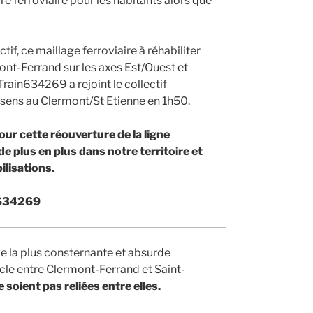
e ferroviaire pour les habitants alors que
f, ce maillage ferroviaire à réhabiliter
mont-Ferrand sur les axes Est/Ouest et
Train634269 a rejoint le collectif
 sens au Clermont/St Etienne en 1h50.
r cette réouverture de la ligne
e plus en plus dans notre territoire et
ilisations.
in634269
e la plus consternante et absurde
ècle entre Clermont-Ferrand et Saint-
soient pas reliées entre elles.