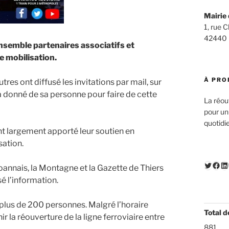
Mairie 
1, rue 
42440
nsemble partenaires associatifs et
e mobilisation.
À PRO
tres ont diffusé les invitations par mail, sur
a donné de sa personne pour faire de cette
La réou
pour un
quotidi
nt largement apporté leur soutien en
sation.
Twitte
Fac
Li
oannais, la Montagne et la Gazette de Thiers
é l’information.
s plus de 200 personnes. Malgré l’horaire
Total d
r la réouverture de la ligne ferroviaire entre
881