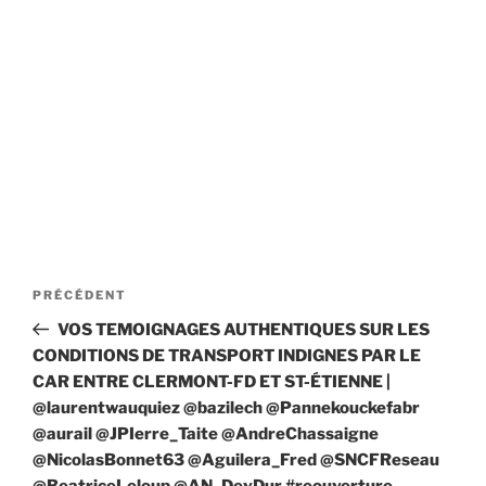
Navigation
Article
PRÉCÉDENT
de
précédent
VOS TEMOIGNAGES AUTHENTIQUES SUR LES
l’article
CONDITIONS DE TRANSPORT INDIGNES PAR LE
CAR ENTRE CLERMONT-FD ET ST-ÉTIENNE |
@laurentwauquiez @bazilech @Pannekouckefabr
@aurail @JPIerre_Taite @AndreChassaigne
@NicolasBonnet63 @Aguilera_Fred @SNCFReseau
@BeatriceLeloup @AN_DevDur #reouverture