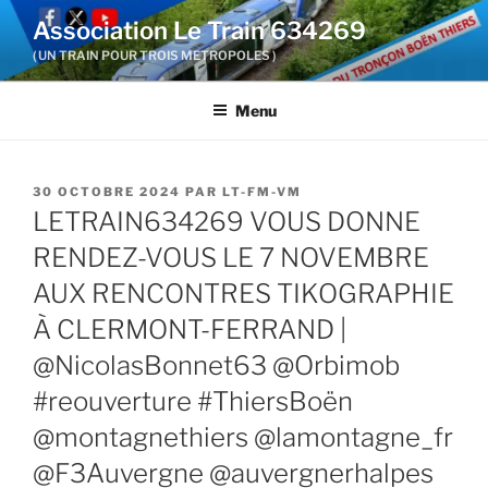
Aller
Association Le Train 634269
au
( UN TRAIN POUR TROIS METROPOLES )
contenu
principal
Menu
PUBLIÉ
30 OCTOBRE 2024
PAR
LT-FM-VM
LE
LETRAIN634269 VOUS DONNE
RENDEZ-VOUS LE 7 NOVEMBRE
AUX RENCONTRES TIKOGRAPHIE
À CLERMONT-FERRAND |
@NicolasBonnet63 @Orbimob
#reouverture #ThiersBoën
@montagnethiers @lamontagne_fr
@F3Auvergne @auvergnerhalpes