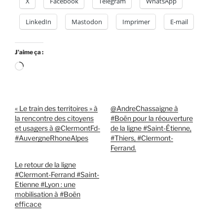
X
Facebook
Telegram
WhatsApp
LinkedIn
Mastodon
Imprimer
E-mail
J’aime ça :
Chargement…
« Le train des territoires » à
@AndreChassaigne à
la rencontre des citoyens
#Boën pour la réouverture
et usagers à @ClermontFd-
de la ligne #Saint-Étienne,
#AuvergneRhoneAlpes
#Thiers, #Clermont-
Ferrand.
Le retour de la ligne
#Clermont-Ferrand #Saint-
Etienne #Lyon : une
mobilisation à #Boën
efficace