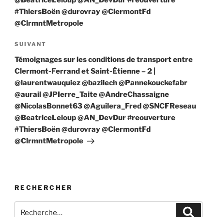
#ThiersBoën @durovray @ClermontFd
@ClrmntMetropole
Article
SUIVANT
suivant
Témoignages sur les conditions de transport entre
Clermont-Ferrand et Saint-Étienne – 2 |
@laurentwauquiez @bazilech @Pannekouckefabr
@aurail @JPIerre_Taite @AndreChassaigne
@NicolasBonnet63 @Aguilera_Fred @SNCFReseau
@BeatriceLeloup @AN_DevDur #reouverture
#ThiersBoën @durovray @ClermontFd
@ClrmntMetropole
RECHERCHER
Recherche
Recher