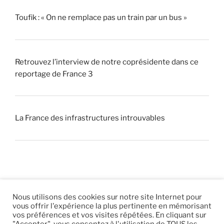
Toufik : « On ne remplace pas un train par un bus »
Retrouvez l’interview de notre coprésidente dans ce
reportage de France 3
La France des infrastructures introuvables
Nous utilisons des cookies sur notre site Internet pour
vous offrir l'expérience la plus pertinente en mémorisant
© 2026 |
Mentions légales
|
Hébergement
Eur’Net
.
|
vos préférences et vos visites répétées. En cliquant sur
"Accepter", vous consentez à l'utilisation de TOUS les