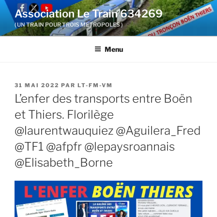
Aller
Association Le Train 634269
au
( UN TRAIN POUR TROIS METROPOLES )
contenu
principal
Menu
PUBLIÉ
31 MAI 2022
PAR
LT-FM-VM
LE
L’enfer des transports entre Boën
et Thiers. Florilège
@laurentwauquiez @Aguilera_Fred
@TF1 @afpfr @lepaysroannais
@Elisabeth_Borne