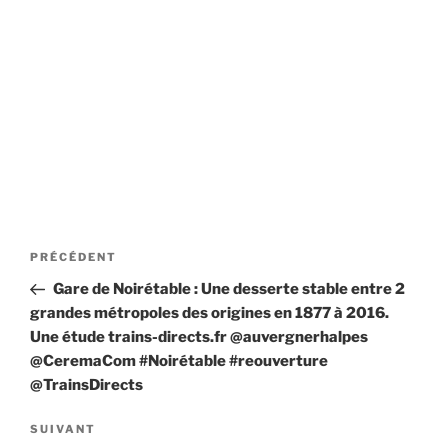
Navigation
Article
PRÉCÉDENT
de
précédent
Gare de Noirétable : Une desserte stable entre 2
l’article
grandes métropoles des origines en 1877 à 2016.
Une étude trains-directs.fr @auvergnerhalpes
@CeremaCom #Noirétable #reouverture
@TrainsDirects
Article
SUIVANT