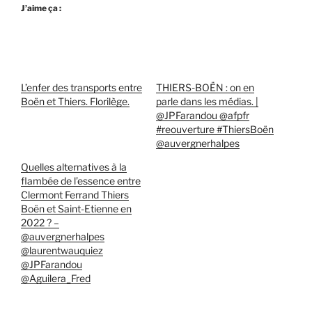
J’aime ça :
L’enfer des transports entre
THIERS-BOËN : on en
Boën et Thiers. Florilège.
parle dans les médias. |
@JPFarandou @afpfr
#reouverture #ThiersBoën
@auvergnerhalpes
Quelles alternatives à la
flambée de l’essence entre
Clermont Ferrand Thiers
Boën et Saint-Etienne en
2022 ? –
@auvergnerhalpes
@laurentwauquiez
@JPFarandou
@Aguilera_Fred