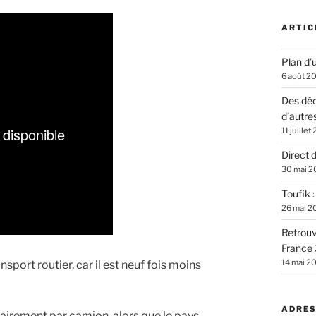
ARTIC
Plan d’u
6 août 2
Des déc
d’autre
11 juillet
Direct 
30 mai 2
Toufik 
26 mai 2
Retrouv
France 
14 mai 2
nsport routier, car il est neuf fois moins
ADRES
tairement par camion, alors que le pays