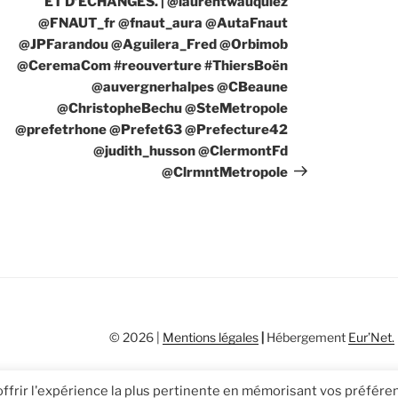
ET D’ECHANGES. | @laurentwauquiez
@FNAUT_fr @fnaut_aura @AutaFnaut
@JPFarandou @Aguilera_Fred @Orbimob
@CeremaCom #reouverture #ThiersBoën
@auvergnerhalpes @CBeaune
@ChristopheBechu @SteMetropole
@prefetrhone @Prefet63 @Prefecture42
@judith_husson @ClermontFd
@ClrmntMetropole
© 2026 |
Mentions légales
|
Hébergement
Eur’Net
.
 offrir l'expérience la plus pertinente en mémorisant vos préfér