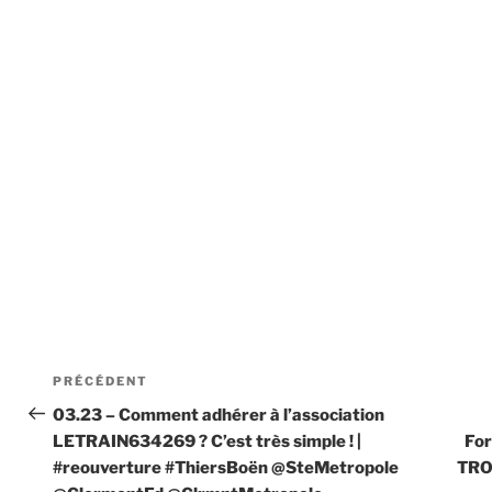
Navigation
Article
PRÉCÉDENT
de
précédent
03.23 – Comment adhérer à l’association
LETRAIN634269 ? C’est très simple ! |
For
l’article
#reouverture #ThiersBoën @SteMetropole
TRO