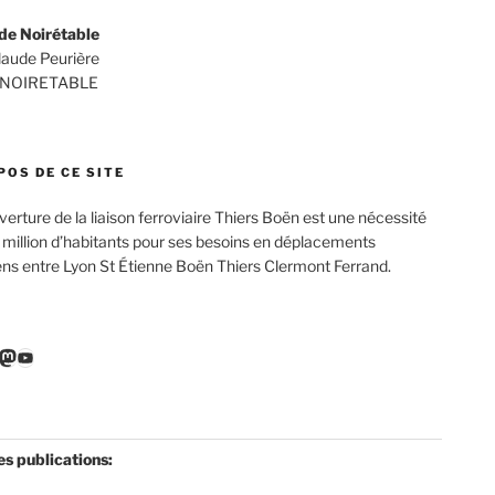
de Noirétable
Claude Peurière
 NOIRETABLE
POS DE CE SITE
verture de la liaison ferroviaire Thiers Boën est une nécessité
 million d’habitants pour ses besoins en déplacements
ens entre Lyon St Étienne Boën Thiers Clermont Ferrand.
r
ebook
nkedIn
Mastodon
YouTube
es publications: