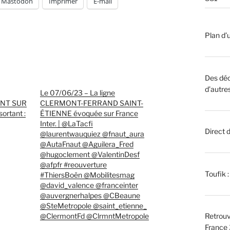
Mastodon
Imprimer
E-mail
Plan d’u
Des déc
d’autre
Le 07/06/23 – La ligne
ENT SUR
CLERMONT-FERRAND SAINT-
ortant :
ÉTIENNE évoquée sur France
Inter. | @LaTacfi
Direct 
@laurentwauquiez @fnaut_aura
@AutaFnaut @Aguilera_Fred
@hugoclement @ValentinDesf
@afpfr #reouverture
Toufik 
#ThiersBoën @Mobilitesmag
@david_valence @franceinter
@auvergnerhalpes @CBeaune
@SteMetropole @saint_etienne_
@ClermontFd @ClrmntMetropole
Retrouv
France 