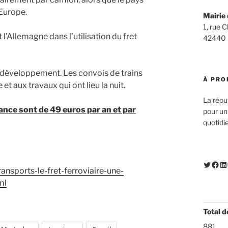
 Europe.
Mairie 
1, rue 
et l’Allemagne dans l’utilisation du fret
42440
n développement. Les convois de trains
À PRO
et aux travaux qui ont lieu la nuit.
La réou
ance sont de 49 euros par an et par
pour un
quotidi
Twitte
Fac
Li
ansports-le-fret-ferroviaire-une-
ml
Total d
881