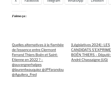
X
Facebook
Telegram
WhatsApp
LinkedIn
J’aime ça :
Quelles alternatives à la flambée
[Législatives 2024] : LES
de l’essence entre Clermont
CANDIDATS S’EXPRIM
Ferrand Thiers Boën et Saint-
BOËN THIERS – Député s
Etienne en 2022 ? –
André Chassaigne (UG)
@auvergnerhalpes
@laurentwauquiez @JPFarandou
@Aguilera_Fred