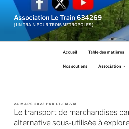
Aller
au
Association Le Train 634269
contenu
principal
( UN TRAIN POUR TROIS METROPOLES )
Accueil
Table des matières
Nos soutiens
Association
PUBLIÉ
24 MARS 2023
PAR
LT-FM-VM
LE
Le transport de marchandises par 
alternative sous-utilisée à explor