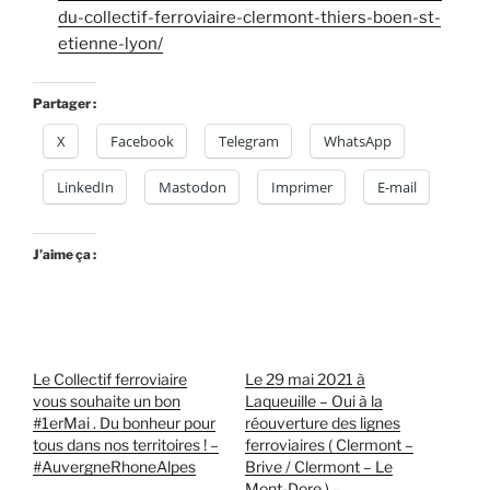
du-collectif-ferroviaire-clermont-thiers-boen-st-
etienne-lyon/
Partager :
X
Facebook
Telegram
WhatsApp
LinkedIn
Mastodon
Imprimer
E-mail
J’aime ça :
Le Collectif ferroviaire
Le 29 mai 2021 à
vous souhaite un bon
Laqueuille – Oui à la
#1erMai . Du bonheur pour
réouverture des lignes
tous dans nos territoires ! –
ferroviaires ( Clermont –
#AuvergneRhoneAlpes
Brive / Clermont – Le
Mont-Dore ) –