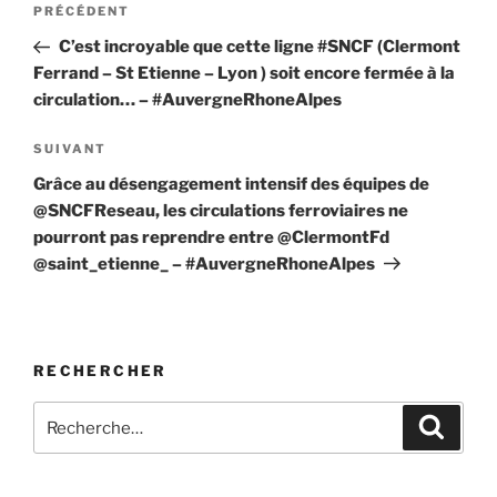
Article
PRÉCÉDENT
de
précédent
C’est incroyable que cette ligne #SNCF (Clermont
l’article
Ferrand – St Etienne – Lyon ) soit encore fermée à la
circulation… – #AuvergneRhoneAlpes
Article
SUIVANT
suivant
Grâce au désengagement intensif des équipes de
@SNCFReseau, les circulations ferroviaires ne
pourront pas reprendre entre @ClermontFd
@saint_etienne_ – #AuvergneRhoneAlpes
RECHERCHER
Recherche
Recher
pour
: