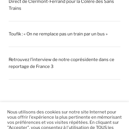
Direct de Clermont-Ferrand pour la Colère des Sans
Trains
Toufik : « On ne remplace pas un train par un bus »
Retrouvez l’interview de notre coprésidente dans ce
reportage de France 3
Nous utilisons des cookies sur notre site Internet pour
vous offrir l'expérience la plus pertinente en mémorisant
© 2026 |
Mentions légales
|
Hébergement
Eur’Net
.
|
vos préférences et vos visites répétées. En cliquant sur
"Accepter", vous consentez à l'utilisation de TOUS les
RSS
|
sitemap