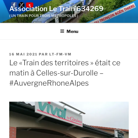
Aller
Association Le Train 634269
au
( UN TRAIN POUR TROIS METROPOLES )
contenu
principal
Menu
PUBLIÉ
16 MAI 2021
PAR
LT-FM-VM
LE
Le «Train des territoires » était ce
matin à Celles-sur-Durolle –
#AuvergneRhoneAlpes