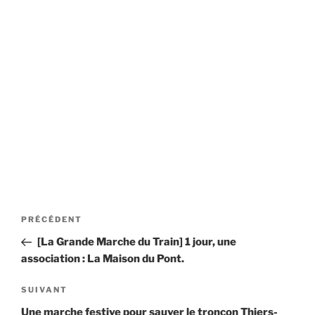
Navigation
Article
PRÉCÉDENT
de
précédent
[La Grande Marche du Train] 1 jour, une
l’article
association : La Maison du Pont.
Article
SUIVANT
suivant
Une marche festive pour sauver le tronçon Thiers-