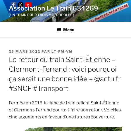
Aller
Association Le Train 634269
au
( UN TRAIN POUR TROIS METROPOLES )
contenu
principal
Menu
PUBLIÉ
25 MARS 2022
PAR
LT-FM-VM
LE
Le retour du train Saint-Étienne –
Clermont-Ferrand : voici pourquoi
ça serait une bonne idée – @actu.fr
#SNCF #Transport
Fermée en 2016, la ligne de train reliant Saint-Étienne
et Clermont-Ferrand pourrait faire son retour. Voici les
cinq arguments en faveur d’une future réouverture.