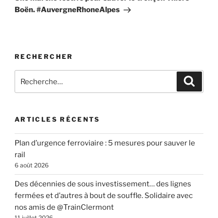
Boën. #AuvergneRhoneAlpes
RECHERCHER
Recherche
Recher
pour
:
ARTICLES RÉCENTS
Plan d’urgence ferroviaire : 5 mesures pour sauver le
rail
6 août 2026
Des décennies de sous investissement… des lignes
fermées et d’autres à bout de souffle. Solidaire avec
nos amis de @TrainClermont
11 juillet 2026